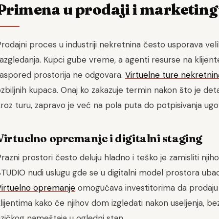
Primena u prodaji i marketin
rodajni proces u industriji nekretnina često usporava veli
azgledanja. Kupci gube vreme, a agenti resurse na klijent
raspored prostorija ne odgovara.
Virtuelne ture nekretnin
zbiljnih kupaca. Onaj ko zakazuje termin nakon što je det
roz turu, zapravo je već na pola puta do potpisivanja ugo
Virtuelno opremanje i digitalni staging
razni prostori često deluju hladno i teško je zamisliti nj
TUDIO nudi uslugu gde se u digitalni model prostora ubac
Virtuelno opremanje
omogućava investitorima da prodaju st
lijentima kako će njihov dom izgledati nakon useljenja, b
izičkog nameštaja u ogledni stan.