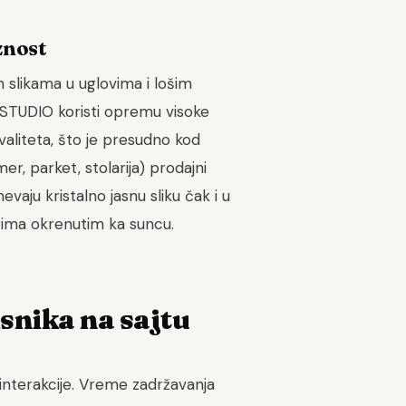
znost
 slikama u uglovima i lošim
STUDIO koristi opremu visoke
valiteta, što je presudno kod
r, parket, stolarija) prodajni
aju kristalno jasnu sliku čak i u
orima okrenutim ka suncu.
isnika na sajtu
interakcije. Vreme zadržavanja