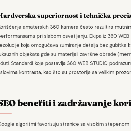
Hardverska superiornost i tehnička preci
Korišćenje amaterskih 360 kamera često rezultira mutnim
performansama pri slabom osvetljenju. Ekipa iz 360 WEB 
ezolucije koja omogućava zumiranje detalja bez gubitka k
uksuznih objekata gde su materijali završne obrade (merme
duti. Standardi koje postavlja 360 WEB STUDIO podrazumev
slovima kontrasta, kao što su prostorije sa velikim proz
SEO benefiti i zadržavanje kor
oogle algoritmi favorizuju stranice sa visokim stepenom 