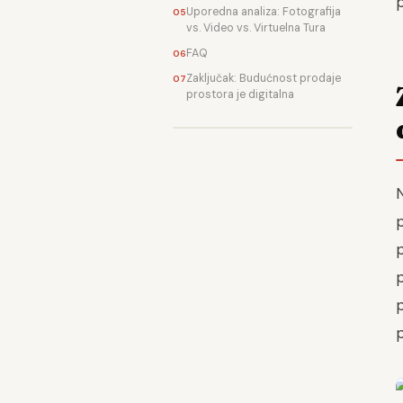
p
Uporedna analiza: Fotografija
vs. Video vs. Virtuelna Tura
FAQ
Zaključak: Budućnost prodaje
prostora je digitalna
N
p
p
p
p