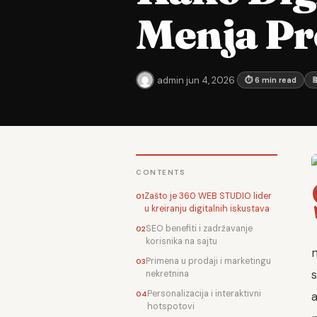
Menja Pr
admin
·
jun 4, 2026
·
⏱ 6 min read

CONTENTS
Zašto je 360 WEB STUDIO lider
u kreiranju digitalnih iskustava
SEO benefiti i zadržavanje
korisnika na sajtu
Primena u prodaji i marketingu
s
nekretnina
Personalizacija i interaktivni
a
hotspotovi