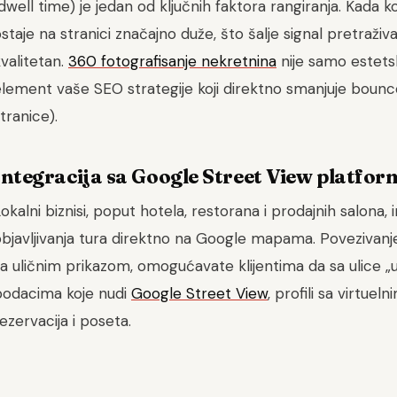
dwell time) je jedan od ključnih faktora rangiranja. Kada k
staje na stranici značajno duže, što šalje signal pretraživ
valitetan.
360 fotografisanje nekretnina
nije samo estetsk
element vaše SEO strategije koji direktno smanjuje bounc
tranice).
Integracija sa Google Street View platfo
okalni biznisi, poput hotela, restorana i prodajnih salona
objavljivanja tura direktno na Google mapama. Povezivanj
a uličnim prikazom, omogućavate klijentima da sa ulice „
podacima koje nudi
Google Street View
, profili sa virtue
ezervacija i poseta.