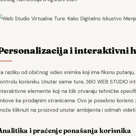
Personalizacija i interaktivni 
a razliku od običnog video snimka koji ima fiksnu putanju,
kontrolu korisniku. Unutar same ture, 360 WEB STUDIO in
nteraktivne elemente koji na klik otvaraju tehničke specifi
linkove ka prodajnim stranicama. Ovo je posebno korisno
ože kliknuti na proizvod unutar ambijenta i odmah videti
Analitika i praćenje ponašanja korisnika