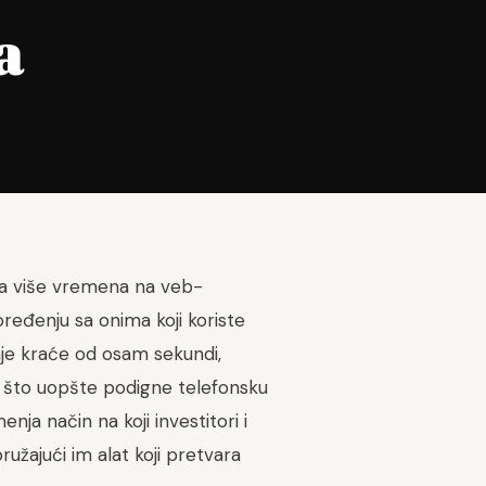
a
uta više vremena na veb-
oređenju sa onima koji koriste
aje kraće od osam sekundi,
o što uopšte podigne telefonsku
ja način na koji investitori i
užajući im alat koji pretvara