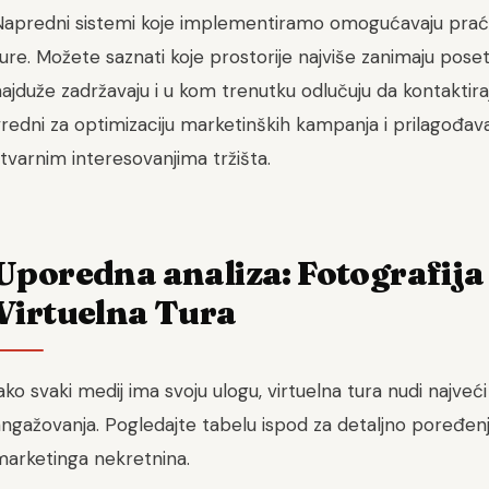
Napredni sistemi koje implementiramo omogućavaju praćen
ure. Možete saznati koje prostorije najviše zanimaju poset
ajduže zadržavaju i u kom trenutku odlučuju da kontaktira
redni za optimizaciju marketinških kampanja i prilagođav
tvarnim interesovanjima tržišta.
Uporedna analiza: Fotografija 
Virtuelna Tura
ako svaki medij ima svoju ulogu, virtuelna tura nudi najveć
angažovanja. Pogledajte tabelu ispod za detaljno poređen
marketinga nekretnina.