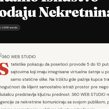
odaju Nekretnin
 1,068 words
S
tatistike pokazuju da posetioci provode 5 do 10 p
sajtovima koji imaju integrisane virtuelne šetnje u p
samo statične slike. Na tržištu gde pažnja kupca tr
mogućnost da klijent samostalno istraži prostor pre neg
lušalicu predstavlja ključnu prednost. 360 WEB STUDIO men
gencije za nekretnine komuniciraju sa svojom publikom, pr