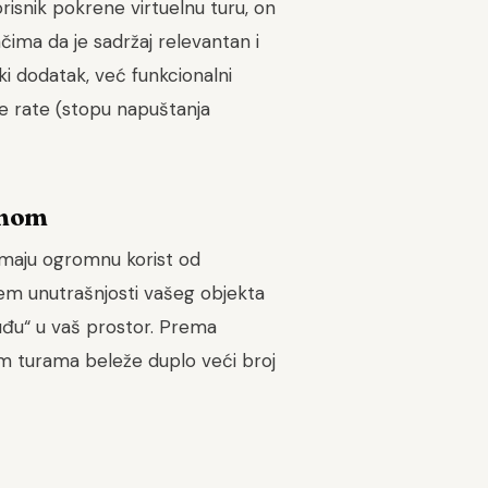
orisnik pokrene virtuelnu turu, on
ačima da je sadržaj relevantan i
i dodatak, već funkcionalni
e rate (stopu napuštanja
rmom
, imaju ogromnu korist od
em unutrašnjosti vašeg objekta
uđu“ u vaš prostor. Prema
lnim turama beleže duplo veći broj