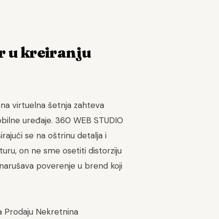
 u kreiranju
tna virtuelna šetnja zahteva
mobilne uređaje. 360 WEB STUDIO
ajući se na oštrinu detalja i
uru, on ne sme osetiti distorziju
o narušava poverenje u brend koji