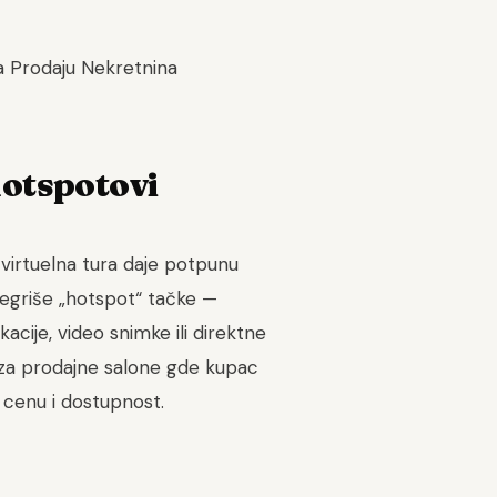
hotspotovi
 virtuelna tura daje potpunu
tegriše „hotspot“ tačke —
kacije, video snimke ili direktne
 za prodajne salone gde kupac
 cenu i dostupnost.