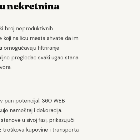
gu nekretnina
ki broj neproduktivnih
e koji na licu mesta shvate da im
a
omogućavaju filtriranje
aljno pregledao svaki ugao stana
vora.
ihov pun potencijal. 360 WEB
uje nameštaj i dekoracija.
anove u sivoj fazi, prikazujući
ez troškova kupovine i transporta