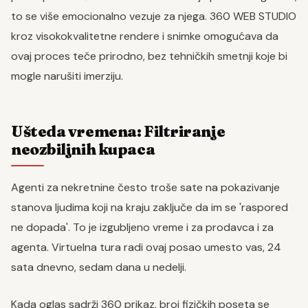
to se više emocionalno vezuje za njega. 360 WEB STUDIO
kroz visokokvalitetne rendere i snimke omogućava da
ovaj proces teče prirodno, bez tehničkih smetnji koje bi
mogle narušiti imerziju.
Ušteda vremena: Filtriranje
neozbiljnih kupaca
Agenti za nekretnine često troše sate na pokazivanje
stanova ljudima koji na kraju zaključe da im se 'raspored
ne dopada'. To je izgubljeno vreme i za prodavca i za
agenta. Virtuelna tura radi ovaj posao umesto vas, 24
sata dnevno, sedam dana u nedelji.
Kada oglas sadrži 360 prikaz, broj fizičkih poseta se