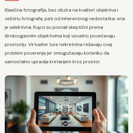
Klasična fotografija, bez obzira na kvalitet objektiva i
veštinu fotografa, pati od inherentnog nedostatka: ona
je selektivna. Kupci su postali skeptični prema
širokougaonim objektivima koji vizuelno povećavaju
prostoriju. Virtuelne ture nekretnina rešavaju ovaj
problem poverenja jer omogućavaju korisniku da
samostalno upravlja kretanjem kroz prostor.