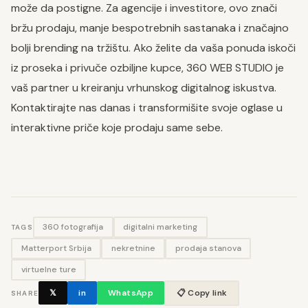
može da postigne. Za agencije i investitore, ovo znači
bržu prodaju, manje bespotrebnih sastanaka i značajno
bolji brending na tržištu. Ako želite da vaša ponuda iskoči
iz proseka i privuče ozbiljne kupce, 360 WEB STUDIO je
vaš partner u kreiranju vrhunskog digitalnog iskustva.
Kontaktirajte nas danas i transformišite svoje oglase u
interaktivne priče koje prodaju same sebe.
360 fotografija
digitalni marketing
TAGS
Matterport Srbija
nekretnine
prodaja stanova
virtuelne ture
𝕏
in
WhatsApp
📋 Copy link
SHARE