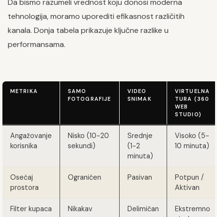
Da bismo razumeli vrednost koju donosi moderna
tehnologija, moramo uporediti efikasnost različitih
kanala. Donja tabela prikazuje ključne razlike u
performansama.
METRIKA
SAMO
VIDEO
VIRTUELNA
FOTOGRAFIJE
SNIMAK
TURA (360
WEB
STUDIO)
Angažovanje
Nisko (10-20
Srednje
Visoko (5-
korisnika
sekundi)
(1-2
10 minuta)
minuta)
Osećaj
Ograničen
Pasivan
Potpun /
prostora
Aktivan
Filter kupaca
Nikakav
Delimičan
Ekstremno