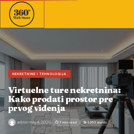
NEKRETNINE I TEHNOLOGIJA
Virtuelne ture nekretnina:
Kako prodati prostor pre
prvog viđenja
admin
·
maj 4, 2026
·
⏱ 7 min read
📝 1,353 words