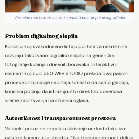
Virtuelne ture nekretnina: Kako prodati prostor pre prvog viđenja
Problem digitalnog slepila
Korisnici koji svakodnevno listaju portale za nekretnine
razvijaju takozvano digitalno slepilo na generičke
fotografije kuhinja i dnevnih boravaka. Interaktivni
element koji nudi 360 WEB STUDIO prekida ovaj pasivni
proces konzumacije sadržaja. Umesto da samo gledaju,
korisnici počinju da istražuju, što direktno povećava
vreme zadržavanja na stranici oglasa.
Autentičnost i transparentnost prostora
Virtuelni prikaz ne dopušta skrivanje nedostataka iza
ugla koji kamera nije uhvatila. Ova transparentnost deluje