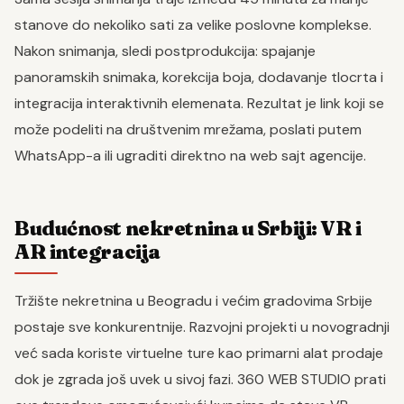
stanove do nekoliko sati za velike poslovne komplekse.
Nakon snimanja, sledi postprodukcija: spajanje
panoramskih snimaka, korekcija boja, dodavanje tlocrta i
integracija interaktivnih elemenata. Rezultat je link koji se
može podeliti na društvenim mrežama, poslati putem
WhatsApp-a ili ugraditi direktno na web sajt agencije.
Budućnost nekretnina u Srbiji: VR i
AR integracija
Tržište nekretnina u Beogradu i većim gradovima Srbije
postaje sve konkurentnije. Razvojni projekti u novogradnji
već sada koriste virtuelne ture kao primarni alat prodaje
dok je zgrada još uvek u sivoj fazi. 360 WEB STUDIO prati