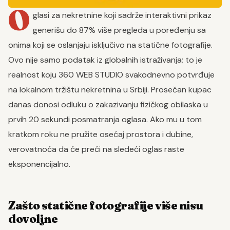
O
glasi za nekretnine koji sadrže interaktivni prikaz
generišu do 87% više pregleda u poređenju sa
onima koji se oslanjaju isključivo na statične fotografije.
Ovo nije samo podatak iz globalnih istraživanja; to je
realnost koju 360 WEB STUDIO svakodnevno potvrđuje
na lokalnom tržištu nekretnina u Srbiji. Prosečan kupac
danas donosi odluku o zakazivanju fizičkog obilaska u
prvih 20 sekundi posmatranja oglasa. Ako mu u tom
kratkom roku ne pružite osećaj prostora i dubine,
verovatnoća da će preći na sledeći oglas raste
eksponencijalno.
Zašto statične fotografije više nisu
dovoljne