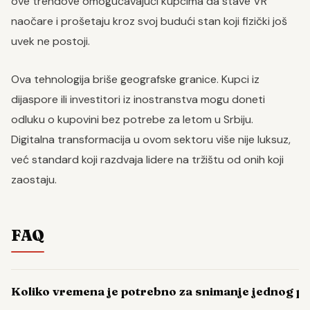
ove trendove omogućavajući kupcima da stave VR
naočare i prošetaju kroz svoj budući stan koji fizički još
uvek ne postoji.
Ova tehnologija briše geografske granice. Kupci iz
dijaspore ili investitori iz inostranstva mogu doneti
odluku o kupovini bez potrebe za letom u Srbiju.
Digitalna transformacija u ovom sektoru više nije luksuz,
već standard koji razdvaja lidere na tržištu od onih koji
zaostaju.
FAQ
Koliko vremena je potrebno za snimanje jednog p