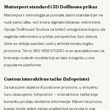
Matterport standard i 3D Dollhouse prikaz
Matterport tehnologija je postala zlatni standard jer ne
nudi samo slike, već kreira digitalni blizanac nekretnine.
Opcija 'Dollhouse' (kućica za lutke) omogućava kupcu da
sagleda nekretninu iz ptičije perspektive, bez zidova,
čime se dobija savršen uvid u arhitektonsku logiku
prostora. Tim iz 360 WEB STUDIO-a se specijalizovao za
kreiranje ovakvih modela koji se lako integrišu u sve
popularne platforme.
Custom interaktivne tačke (Infopoints)
Za luksuzne objekte ili poslovne prostore, u virtuelnu
turu ubacujemo 'infopoints' – interaktivne tačke koje
korisniku pružaju dodatne informacije. Klikom na prozor,
kupac može videti tačan pogled koji se pruža iz tog