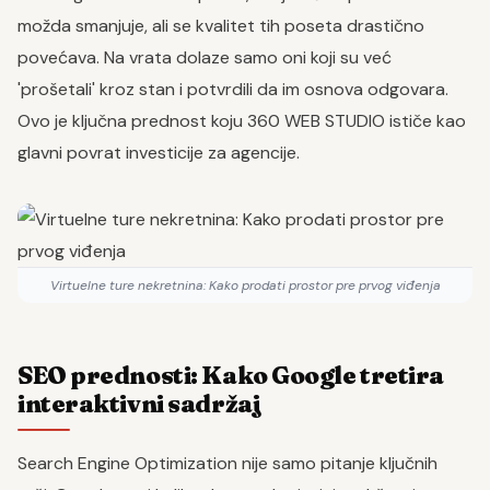
možda smanjuje, ali se kvalitet tih poseta drastično
povećava. Na vrata dolaze samo oni koji su već
'prošetali' kroz stan i potvrdili da im osnova odgovara.
Ovo je ključna prednost koju 360 WEB STUDIO ističe kao
glavni povrat investicije za agencije.
Virtuelne ture nekretnina: Kako prodati prostor pre prvog viđenja
SEO prednosti: Kako Google tretira
interaktivni sadržaj
Search Engine Optimization nije samo pitanje ključnih