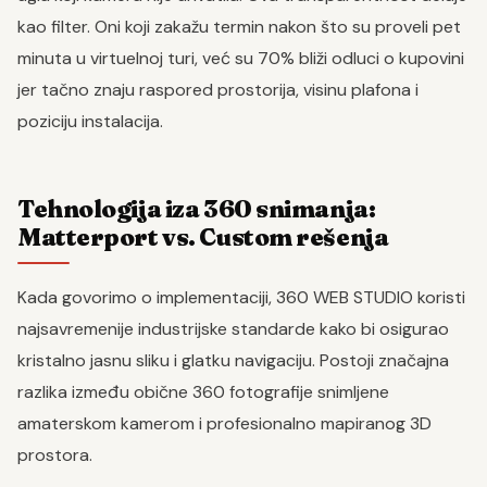
kao filter. Oni koji zakažu termin nakon što su proveli pet
minuta u virtuelnoj turi, već su 70% bliži odluci o kupovini
jer tačno znaju raspored prostorija, visinu plafona i
poziciju instalacija.
Tehnologija iza 360 snimanja:
Matterport vs. Custom rešenja
Kada govorimo o implementaciji, 360 WEB STUDIO koristi
najsavremenije industrijske standarde kako bi osigurao
kristalno jasnu sliku i glatku navigaciju. Postoji značajna
razlika između obične 360 fotografije snimljene
amaterskom kamerom i profesionalno mapiranog 3D
prostora.