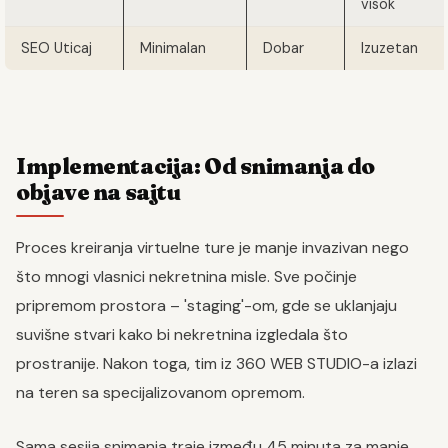
visok
SEO Uticaj
Minimalan
Dobar
Izuzetan
Implementacija: Od snimanja do
objave na sajtu
Proces kreiranja virtuelne ture je manje invazivan nego
što mnogi vlasnici nekretnina misle. Sve počinje
pripremom prostora – 'staging'-om, gde se uklanjaju
suvišne stvari kako bi nekretnina izgledala što
prostranije. Nakon toga, tim iz 360 WEB STUDIO-a izlazi
na teren sa specijalizovanom opremom.
Sama sesija snimanja traje između 45 minuta za manje