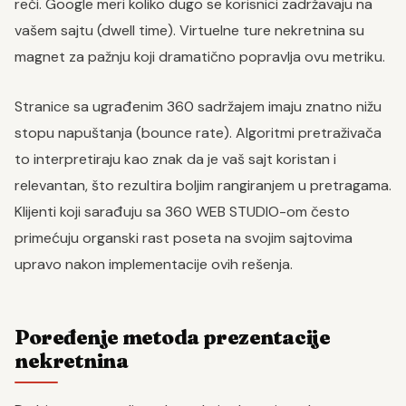
reči. Google meri koliko dugo se korisnici zadržavaju na
vašem sajtu (dwell time). Virtuelne ture nekretnina su
magnet za pažnju koji dramatično popravlja ovu metriku.
Stranice sa ugrađenim 360 sadržajem imaju znatno nižu
stopu napuštanja (bounce rate). Algoritmi pretraživača
to interpretiraju kao znak da je vaš sajt koristan i
relevantan, što rezultira boljim rangiranjem u pretragama.
Klijenti koji sarađuju sa 360 WEB STUDIO-om često
primećuju organski rast poseta na svojim sajtovima
upravo nakon implementacije ovih rešenja.
Poređenje metoda prezentacije
nekretnina