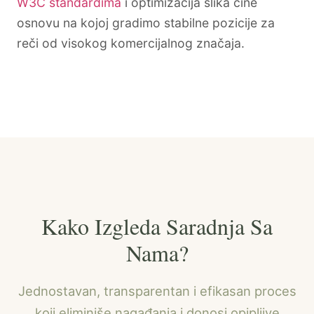
W3C standardima
i optimizacija slika čine
osnovu na kojoj gradimo stabilne pozicije za
reči od visokog komercijalnog značaja.
Kako Izgleda Saradnja Sa
Nama?
Jednostavan, transparentan i efikasan proces
koji eliminiše nagađanja i donosi opipljive