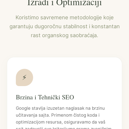
Izradi i Optimizaciji
Koristimo savremene metodologije koje
garantuju dugoročnu stabilnost i konstantan
rast organskog saobraćaja.
⚡
Brzina i Tehnički SEO
Google stavlja izuzetan naglasak na brzinu
učitavanja sajta. Primenom čistog koda i
optimizacijom resursa, osiguravamo da vaš
sajt zadovolji sve kriterijume prema zvaničnim