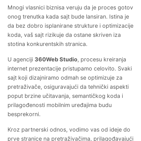
Mnogi vlasnici biznisa veruju da je proces gotov
onog trenutka kada sajt bude lansiran. Istina je
da bez dobro isplanirane strukture i optimizacije
koda, vaš sajt rizikuje da ostane skriven iza
stotina konkurentskih stranica.
U agenciji
360Web Studio
, procesu kreiranja
internet prezentacije pristupamo celovito. Svaki
sajt koji dizajniramo odmah se optimizuje za
pretraživače, osiguravajući da tehnički aspekti
poput brzine učitavanja, semantičkog koda i
prilagođenosti mobilnim uređajima budu
besprekorni.
Kroz partnerski odnos, vodimo vas od ideje do
prve stranice na pretraživačima, prilagođavajući