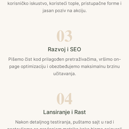
korisničko iskustvo, koristeći tople, pristupačne forme i
jasan poziv na akciju.
03
Razvoj i SEO
Pišemo čist kod prilagođen pretraživačima, vršimo on-
page optimizaciju i obezbeđujemo maksimalnu brzinu
učitavanja.
04
Lansiranje i Rast
Nakon detaljnog testiranja, puštamo sajt u rad i