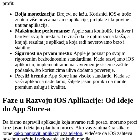
profit:
Bolja monetizacija:
Brojevi ne lažu. Korisnici iOS-a troše
znatno više novca na same aplikacije, pretplate i kupovine
unutar aplikacija.
Maksimalne performanse:
Apple sam kontroliše i softver i
hardver svojih uređaja. To znači da je optimizacija lakša, a
krajnji rezultat je aplikacija koja radi neverovatno brzo i
stabilno.
Sigurnost na prvom mestu:
Apple je poznat po svojim
rigoroznim bezbednosnim standardima. Kada razvijamo iOS
aplikaciju, implementiramo najsavremenije sisteme zaštite
podataka, što korisnicima uliva dodatno poverenje.
Prestiž brenda:
App Store ima visoke standarde. Kada se
vaša aplikacija nađe tamo, šaljete jasnu poruku da nudite
premium uslugu i kvalitet.
Faze u Razvoju iOS Aplikacije: Od Ideje
do App Store-a
Da bismo napravili aplikaciju koja stvarno radi posao, moramo proći
kroz jasan i detaljno planiran proces. Ako vas zanima šira slika o
tome
kako napraviti aplikaciju za telefon
, videćete da iOS zahteva
posebnu pažnju i poštovanje striktnih pravila.