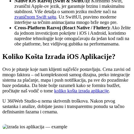
Native iOS Razvoj (Swift & SwiftUI):
Koristimo Swift,
zvanični Apple-ov jezik, jer garantuje brzinu i maksimalnu
stabilnost. Više detalja o samom jeziku možete naći na
zvaničnom Swift sajtu
. Uz SwiftUI, pravimo moderne
interfejse sa tečnim animacijama mnogo brže nego pre.
Cross-Platform Razvoj (React Native / Flutter):
Ako želite
da jednom investicijom pokrijete i iOS i Android, koristimo
napredne tehnologije koje omogućavaju da jedan kod radi na
obe platforme, bez vidljivog gubitka na performansama.
Koliko Košta Izrada iOS Aplikacije?
Ovo je pitanje koje nam klijenti najčešće postavljaju. Cena zavisi od
mnogo faktora – od kompleksnosti samog dizajna, preko integracije
sistema za plaćanje, mapa i push notifikacija, pa sve do pozadinske
baze podataka. Da biste bolje razumeli kako se formira budžet,
pročitajte naš vodič o tome
koliko košta izrada aplikacije
.
U 360Web Studio-u nema skrivenih troškova. Nakon prvog
sastanka i analize, dobijate jasnu i transparentnu ponudu sa tačno
definisanim fazama i cenama.