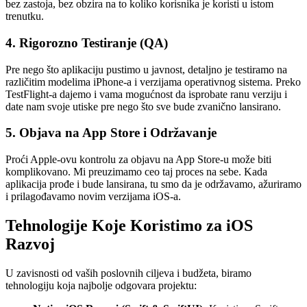
bez zastoja, bez obzira na to koliko korisnika je koristi u istom
trenutku.
4. Rigorozno Testiranje (QA)
Pre nego što aplikaciju pustimo u javnost, detaljno je testiramo na
različitim modelima iPhone-a i verzijama operativnog sistema. Preko
TestFlight-a dajemo i vama mogućnost da isprobate ranu verziju i
date nam svoje utiske pre nego što sve bude zvanično lansirano.
5. Objava na App Store i Održavanje
Proći Apple-ovu kontrolu za objavu na App Store-u može biti
komplikovano. Mi preuzimamo ceo taj proces na sebe. Kada
aplikacija prođe i bude lansirana, tu smo da je održavamo, ažuriramo
i prilagođavamo novim verzijama iOS-a.
Tehnologije Koje Koristimo za iOS
Razvoj
U zavisnosti od vaših poslovnih ciljeva i budžeta, biramo
tehnologiju koja najbolje odgovara projektu: