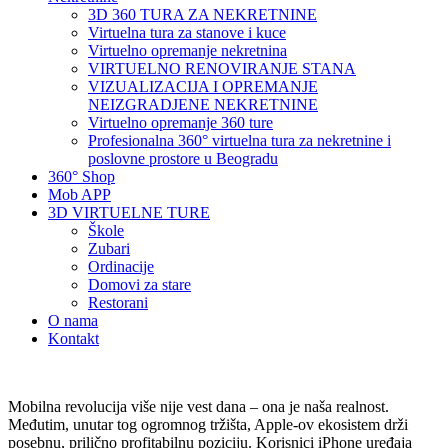
3D 360 TURA ZA NEKRETNINE
Virtuelna tura za stanove i kuce
Virtuelno opremanje nekretnina
VIRTUELNO RENOVIRANJE STANA
VIZUALIZACIJA I OPREMANJE
NEIZGRADJENE NEKRETNINE
Virtuelno opremanje 360 ture
Profesionalna 360° virtuelna tura za nekretnine i
poslovne prostore u Beogradu
360° Shop
Mob APP
3D VIRTUELNE TURE
Škole
Zubari
Ordinacije
Domovi za stare
Restorani
O nama
Kontakt
Mobilna revolucija više nije vest dana – ona je naša realnost.
Međutim, unutar tog ogromnog tržišta, Apple-ov ekosistem drži
posebnu, prilično profitabilnu poziciju. Korisnici iPhone uređaja