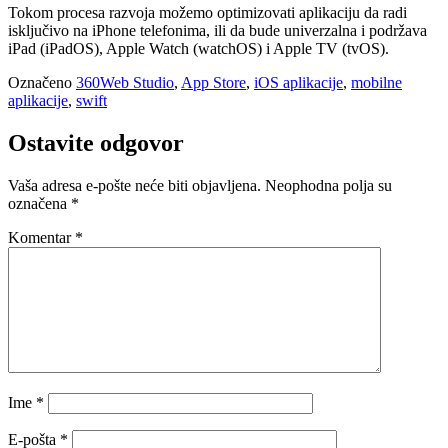
Tokom procesa razvoja možemo optimizovati aplikaciju da radi
isključivo na iPhone telefonima, ili da bude univerzalna i podržava
iPad (iPadOS), Apple Watch (watchOS) i Apple TV (tvOS).
Označeno
360Web Studio
,
App Store
,
iOS aplikacije
,
mobilne
aplikacije
,
swift
Ostavite odgovor
Vaša adresa e-pošte neće biti objavljena.
Neophodna polja su
označena
*
Komentar
*
Ime
*
E-pošta
*