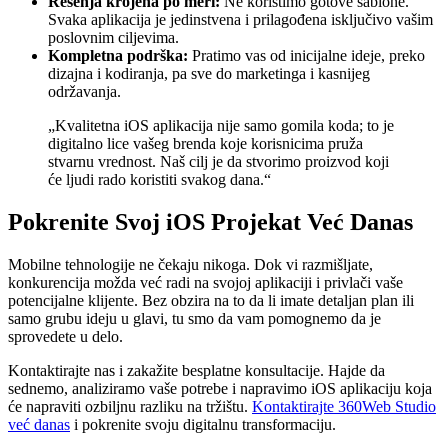
Rešenja krojena po meri:
Ne koristimo gotove šablone.
Svaka aplikacija je jedinstvena i prilagođena isključivo vašim
poslovnim ciljevima.
Kompletna podrška:
Pratimo vas od inicijalne ideje, preko
dizajna i kodiranja, pa sve do marketinga i kasnijeg
održavanja.
„Kvalitetna iOS aplikacija nije samo gomila koda; to je
digitalno lice vašeg brenda koje korisnicima pruža
stvarnu vrednost. Naš cilj je da stvorimo proizvod koji
će ljudi rado koristiti svakog dana.“
Pokrenite Svoj iOS Projekat Već Danas
Mobilne tehnologije ne čekaju nikoga. Dok vi razmišljate,
konkurencija možda već radi na svojoj aplikaciji i privlači vaše
potencijalne klijente. Bez obzira na to da li imate detaljan plan ili
samo grubu ideju u glavi, tu smo da vam pomognemo da je
sprovedete u delo.
Kontaktirajte nas i zakažite besplatne konsultacije. Hajde da
sednemo, analiziramo vaše potrebe i napravimo iOS aplikaciju koja
će napraviti ozbiljnu razliku na tržištu.
Kontaktirajte 360Web Studio
već danas
i pokrenite svoju digitalnu transformaciju.