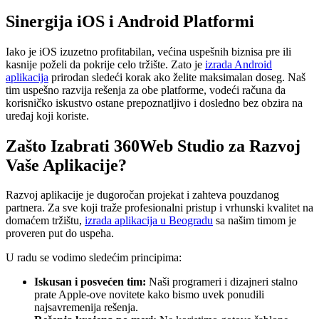
Sinergija iOS i Android Platformi
Iako je iOS izuzetno profitabilan, većina uspešnih biznisa pre ili
kasnije poželi da pokrije celo tržište. Zato je
izrada Android
aplikacija
prirodan sledeći korak ako želite maksimalan doseg. Naš
tim uspešno razvija rešenja za obe platforme, vodeći računa da
korisničko iskustvo ostane prepoznatljivo i dosledno bez obzira na
uređaj koji koriste.
Zašto Izabrati 360Web Studio za Razvoj
Vaše Aplikacije?
Razvoj aplikacije je dugoročan projekat i zahteva pouzdanog
partnera. Za sve koji traže profesionalni pristup i vrhunski kvalitet na
domaćem tržištu,
izrada aplikacija u Beogradu
sa našim timom je
proveren put do uspeha.
U radu se vodimo sledećim principima:
Iskusan i posvećen tim:
Naši programeri i dizajneri stalno
prate Apple-ove novitete kako bismo uvek ponudili
najsavremenija rešenja.