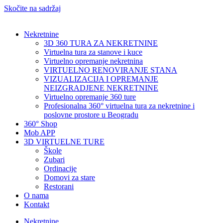
Skočite na sadržaj
Nekretnine
3D 360 TURA ZA NEKRETNINE
Virtuelna tura za stanove i kuce
Virtuelno opremanje nekretnina
VIRTUELNO RENOVIRANJE STANA
VIZUALIZACIJA I OPREMANJE
NEIZGRADJENE NEKRETNINE
Virtuelno opremanje 360 ture
Profesionalna 360° virtuelna tura za nekretnine i
poslovne prostore u Beogradu
360° Shop
Mob APP
3D VIRTUELNE TURE
Škole
Zubari
Ordinacije
Domovi za stare
Restorani
O nama
Kontakt
Nekretnine