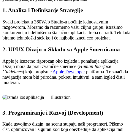
1. Analiza i Definisanje Strategije
Svaki projekat u 360Web Studio-u počinje jednostavnim
razgovorom. Moramo da razumemo vašu ciljnu grupu, istražimo
konkurenciju i definišemo šta tačno aplikacija treba da radi. Tek tada
biramo tehnološki stek koji će najbolje izneti ceo projekat.
2. UI/UX Dizajn u Skladu sa Apple Smernicama
Apple je izuzetno rigorozan oko izgleda i ponašanja aplikacija.
Dizajn mora da prati zvanične smernice (
Human Interface
Guidelines
) koje propisuje
Apple Developer
platforma. To znači da
navigacija mora biti prirodna, pokreti intuitivni, a sam izgled čist i
moderan.
3. Programiranje i Razvoj (Development)
Kada usvojimo dizajn, na scenu stupaju naši programeri. Pišemo
čist, optimizovan i siguran kod koji obezbeđuje da aplikacija radi