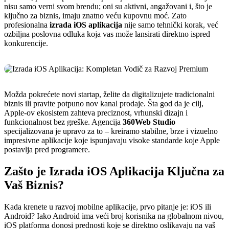
nisu samo verni svom brendu; oni su aktivni, angažovani i, što je
ključno za biznis, imaju znatno veću kupovnu moć. Zato
profesionalna
izrada iOS aplikacija
nije samo tehnički korak, već
ozbiljna poslovna odluka koja vas može lansirati direktno ispred
konkurencije.
Možda pokrećete novi startap, želite da digitalizujete tradicionalni
biznis ili pravite potpuno nov kanal prodaje. Šta god da je cilj,
Apple-ov ekosistem zahteva preciznost, vrhunski dizajn i
funkcionalnost bez greške. Agencija
360Web Studio
specijalizovana je upravo za to – kreiramo stabilne, brze i vizuelno
impresivne aplikacije koje ispunjavaju visoke standarde koje Apple
postavlja pred programere.
Zašto je Izrada iOS Aplikacija Ključna za
Vaš Biznis?
Kada krenete u razvoj mobilne aplikacije, prvo pitanje je: iOS ili
Android? Iako Android ima veći broj korisnika na globalnom nivou,
iOS platforma donosi prednosti koje se direktno oslikavaju na vaš