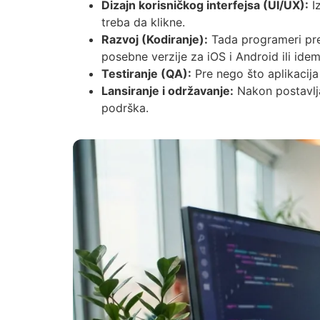
Dizajn korisničkog interfejsa (UI/UX):
Iz
treba da klikne.
Razvoj (Kodiranje):
Tada programeri preu
posebne verzije za iOS i Android ili ide
Testiranje (QA):
Pre nego što aplikacija 
Lansiranje i održavanje:
Nakon postavlja
podrška.