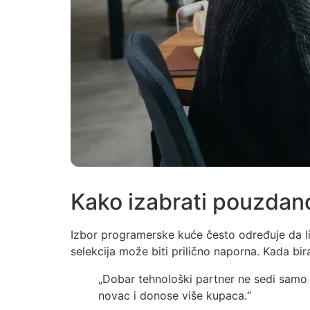
Kako izabrati pouzdano
Izbor programerske kuće često određuje da li 
selekcija može biti prilično naporna. Kada bi
„Dobar tehnološki partner ne sedi samo
novac i donose više kupaca.“