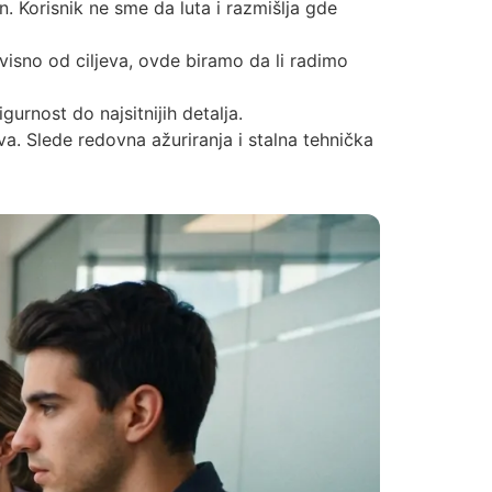
n. Korisnik ne sme da luta i razmišlja gde
visno od ciljeva, ovde biramo da li radimo
gurnost do najsitnijih detalja.
. Slede redovna ažuriranja i stalna tehnička