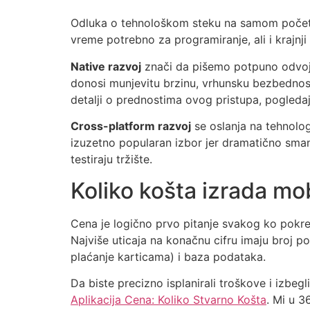
Odluka o tehnološkom steku na samom početku 
vreme potrebno za programiranje, ali i krajnji
Native razvoj
znači da pišemo potpuno odvojen
donosi munjevitu brzinu, vrhunsku bezbednost
detalji o prednostima ovog pristupa, pogleda
Cross-platform razvoj
se oslanja na tehnologi
izuzetno popularan izbor jer dramatično smanju
testiraju tržište.
Koliko košta izrada mo
Cena je logično prvo pitanje svakog ko pokreć
Najviše uticaja na konačnu cifru imaju broj po
plaćanje karticama) i baza podataka.
Da biste precizno isplanirali troškove i izbe
Aplikacija Cena: Koliko Stvarno Košta
. Mi u 3