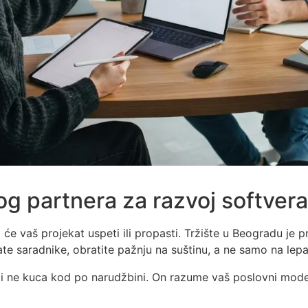
g partnera za razvoj softver
će vaš projekat uspeti ili propasti. Tržište u Beogradu je 
rate saradnike, obratite pažnju na suštinu, a ne samo na lep
 i ne kuca kod po narudžbini. On razume vaš poslovni mode