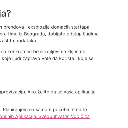
ja?
h brendova i eksplozija domaćih startapa
era timu iz Beograda, dobijate pristup ljudima
 zaštitu podataka.
sa konkretnim biznis ciljevima klijenata.
koje ljudi zapravo vole da koriste i koje se
mprovizaciju. Ako želite da se vaša aplikacija
ke. Planiranjem na samom početku štedite
obilnih Aplikacija: Sveobuhvatan Vodič za