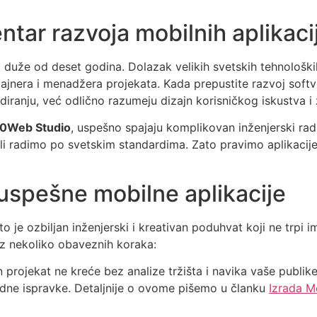
ntar razvoja mobilnih aplikaci
duže od deset godina. Dolazak velikih svetskih tehnološki
zajnera i menadžera projekata. Kada prepustite razvoj softv
iranju, već odlično razumeju dizajn korisničkog iskustva i
0Web Studio
, uspešno spajaju komplikovan inženjerski rad 
li radimo po svetskim standardima. Zato pravimo aplikacije 
 uspešne mobilne aplikacije
to je ozbiljan inženjerski i kreativan poduhvat koji ne trpi i
oz nekoliko obaveznih koraka:
projekat ne kreće bez analize tržišta i navika vaše publi
nadne ispravke. Detaljnije o ovome pišemo u članku
Izrada M