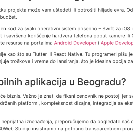
projekta može vam uštedeti ili potrošiti hiljade evra. Od 
 budžet.
 kod za svaki operativni sistem posebno – Swift za iOS i K
 i savršeno korišćenje hardvera telefona poput kamere ili
jte resurse na portalima
Android Developer
i
Apple Develo
je kao što su Flutter ili React Native. Tu programeri pišu j
je troškove i vreme do lansiranja, što je idealna opcija za
bilnih aplikacija u Beogradu?
e biznis. Važno je znati da fiksni cenovnik ne postoji jer s
držanih platformi, kompleksnost dizajna, integracija sa eks
gli neprijatna iznenađenja, preporučujemo da pogledate naš
60Web Studiju insistiramo na potpuno transparentnom prora