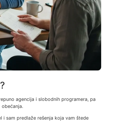
a?
prepuno agencija i slobodnih programera, pa
a obećanja.
l i sam predlaže rešenja koja vam štede