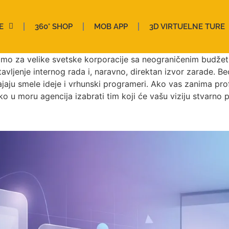
E
360° SHOP
MOB APP
3D VIRTUELNE TURE
amo za velike svetske korporacije sa neograničenim budžet
vljenje internog rada i, naravno, direktan izvor zarade. B
jaju smele ideje i vrhunski programeri. Ako vas zanima pr
ako u moru agencija izabrati tim koji će vašu viziju stvarno pr