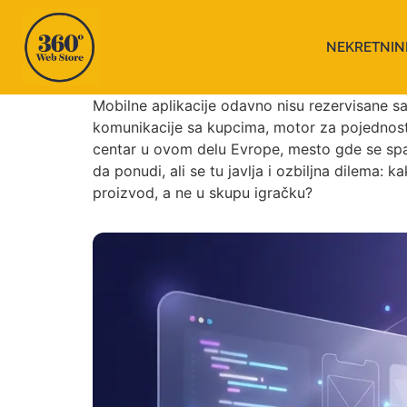
NEKRETNIN
Mobilne aplikacije odavno nisu rezervisane s
komunikacije sa kupcima, motor za pojednosta
centar u ovom delu Evrope, mesto gde se spa
da ponudi, ali se tu javlja i ozbiljna dilema: k
proizvod, a ne u skupu igračku?