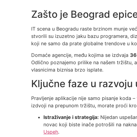
Zašto je Beograd epice
IT scena u Beogradu raste brzinom munje već 
stvorili su izuzetno jaku bazu programera, di
koji ne samo da prate globalne trendove u kod
Domaće agencije, među kojima se izdvaja
36
Odlično poznajemo prilike na našem tržištu, a
vlasnicima biznisa brzo isplate.
Ključne faze u razvoju
Pravljenje aplikacije nije samo pisanje koda – 
izdvoji na prepunom tržištu, morate proći kr
Istraživanje i strategija:
Nijedan uspešan 
novac koji biste inače potrošili na nak
Uspeh
.