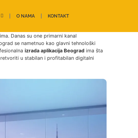
O NAMA
KONTAKT
ima. Danas su one primarni kanal
eograd se nametnuo kao glavni tehnološki
ofesionalna
izrada aplikacija Beograd
ima šta
etvoriti u stabilan i profitabilan digitalni