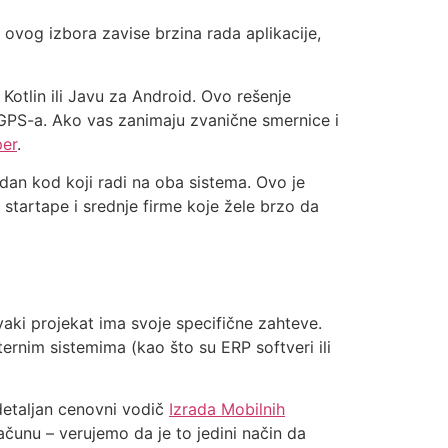
ovog izbora zavise brzina rada aplikacije,
otlin ili Javu za Android. Ovo rešenje
 GPS-a. Ako vas zanimaju zvanične smernice i
per
.
edan kod koji radi na oba sistema. Ovo je
 startape i srednje firme koje žele brzo da
vaki projekat ima svoje specifične zahteve.
ternim sistemima (kao što su ERP softveri ili
 detaljan cenovni vodič
Izrada Mobilnih
čunu – verujemo da je to jedini način da