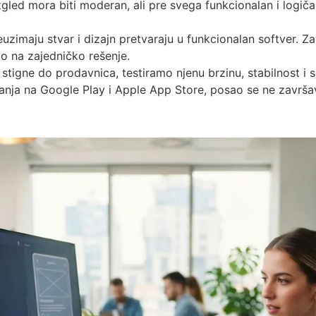
gled mora biti moderan, ali pre svega funkcionalan i logiča
zimaju stvar i dizajn pretvaraju u funkcionalan softver. Za
mo na zajedničko rešenje.
stigne do prodavnica, testiramo njenu brzinu, stabilnost i si
nja na Google Play i Apple App Store, posao se ne završava