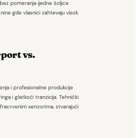
bez pomeranja ijedne šoljice
nine gde vlasnici zahtevaju visok
port vs.
enja i profesionalne produkcije
ga i glatkoći tranzicija. Tehnički
nfracrvenim senzorima, stvarajući