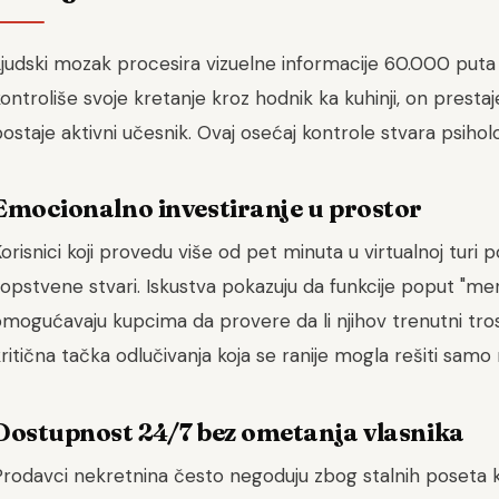
judski mozak procesira vizuelne informacije 60.000 puta 
ontroliše svoje kretanje kroz hodnik ka kuhinji, on prest
ostaje aktivni učesnik. Ovaj osećaj kontrole stvara psih
Emocionalno investiranje u prostor
orisnici koji provedu više od pet minuta u virtualnoj turi
sopstvene stvari. Iskustva pokazuju da funkcije poput "m
mogućavaju kupcima da provere da li njihov trenutni tros
ritična tačka odlučivanja koja se ranije mogla rešiti sam
Dostupnost 24/7 bez ometanja vlasnika
Prodavci nekretnina često negoduju zbog stalnih poseta k