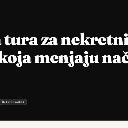
 tura za nekretn
koja menjaju na
📝 1,289 words