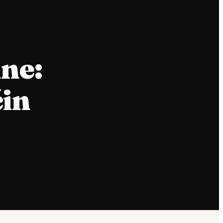
ine:
čin