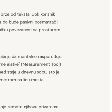
brže od teksta. Dok korisnik
aje da bude pasivni posmatrač i
ološku povezanost sa prostorom.
 počinju da mentalno raspoređuju
erne alatke" (Measurement Tool)
ed staje u dnevnu sobu, što je
o metrom na licu mesta.
oje remete njihovu privatnost.