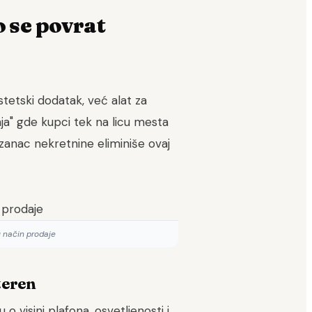
 se povrat
stetski dodatak, već alat za
anja" gde kupci tek na licu mesta
izanac nekretnine eliminiše ovaj
u način prodaje
teren
 visini plafona, osvetljenosti i