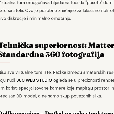
irtualna tura omogućava hiljadama ljudi da "posete" dom 
afe sa stola. Ovo je posebno značajno za luksuzne nekret
ivo diskrecije i minimalno ometanje.
Tehnička superiornost: Matter
Standardna 360 fotografija
isu sve virtualne ture iste. Razlika između amaterskih reš
oju nudi
360 WEB STUDIO
ogleda se u preciznosti renderin
im koristi specijalizovane kamere koje mapiraju prostor i
precizan 3D model, a ne samo skup povezanih slika.
Dollhouse view – Pogled na celu strukturu