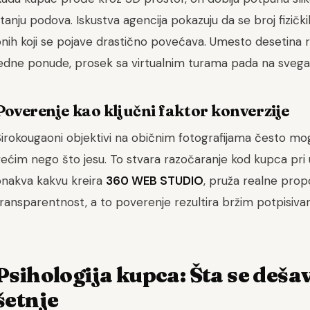
tanju podova. Iskustva agencija pokazuju da se broj fizički
nih koji se pojave drastično povećava. Umesto desetina r
edne ponude, prosek sa virtualnim turama pada na svega tr
Poverenje kao ključni faktor konverzije
irokougaoni objektivi na običnim fotografijama često mogu
ećim nego što jesu. To stvara razočaranje kod kupca pri ul
onakva kakvu kreira
360 WEB STUDIO
, pruža realne prop
transparentnost, a to poverenje rezultira bržim potpisiv
Psihologija kupca: Šta se deš
šetnje