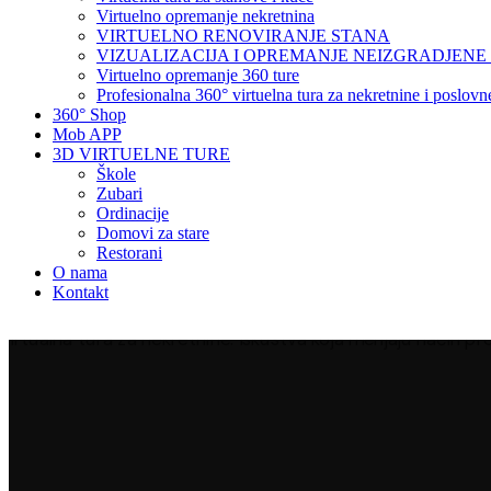
Virtuelno opremanje nekretnina
VIRTUELNO RENOVIRANJE STANA
VIZUALIZACIJA I OPREMANJE NEIZGRADJENE
Virtuelno opremanje 360 ture
Profesionalna 360° virtuelna tura za nekretnine i poslov
360° Shop
Mob APP
3D VIRTUELNE TURE
Škole
Zubari
Ordinacije
Domovi za stare
Restorani
O nama
Kontakt