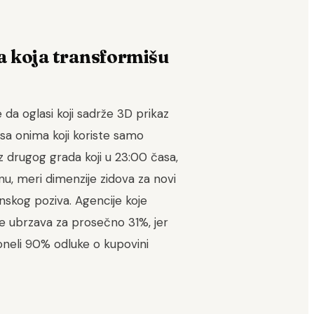
va koja transformišu
 da oglasi koji sadrže 3D prikaz
sa onima koji koriste samo
iz drugog grada koji u 23:00 časa,
inu, meri dimenzije zidova za novi
nskog poziva. Agencije koje
e ubrzava za prosečno 31%, jer
 doneli 90% odluke o kupovini