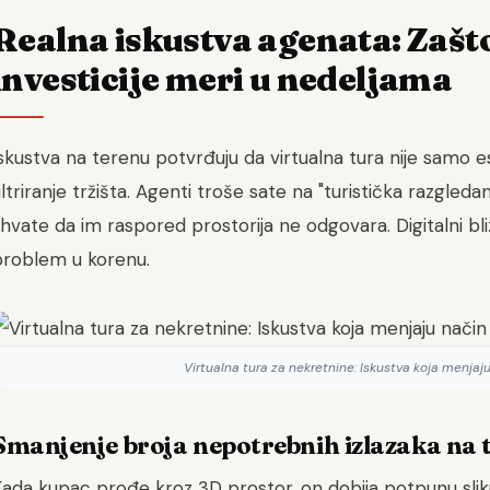
Realna iskustva agenata: Zašto
investicije meri u nedeljama
skustva na terenu potvrđuju da virtualna tura nije samo e
iltriranje tržišta. Agenti troše sate na "turistička razgled
hvate da im raspored prostorija ne odgovara. Digitalni bl
problem u korenu.
Virtualna tura za nekretnine: Iskustva koja menjaj
Smanjenje broja nepotrebnih izlazaka na 
ada kupac prođe kroz 3D prostor, on dobija potpunu sliku o