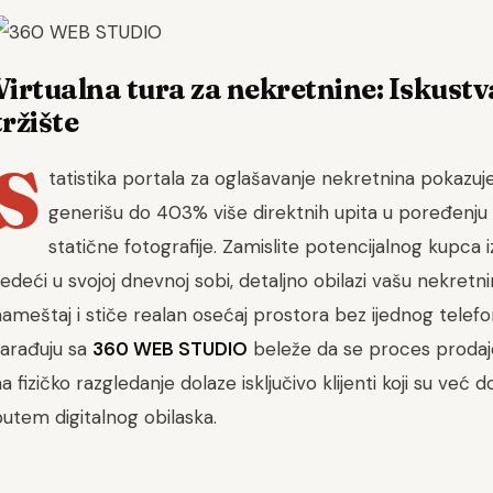
Virtualna tura za nekretnine: Iskust
tržište
S
tatistika portala za oglašavanje nekretnina pokazuje
generišu do 403% više direktnih upita u poređenju 
statične fotografije. Zamislite potencijalnog kupca 
edeći u svojoj dnevnoj sobi, detaljno obilazi vašu nekretn
ameštaj i stiče realan osećaj prostora bez ijednog telefo
sarađuju sa
360 WEB STUDIO
beleže da se proces prodaj
a fizičko razgledanje dolaze isključivo klijenti koji su već
utem digitalnog obilaska.