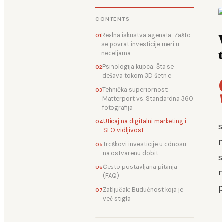
CONTENTS
Realna iskustva agenata: Zašto
se povrat investicije meri u
nedeljama
Psihologija kupca: Šta se
dešava tokom 3D šetnje
Tehnička superiornost:
Matterport vs. Standardna 360
fotografija
Uticaj na digitalni marketing i
s
SEO vidljivost
n
Troškovi investicije u odnosu
na ostvarenu dobit
Često postavljana pitanja
n
(FAQ)
p
Zaključak: Budućnost koja je
već stigla