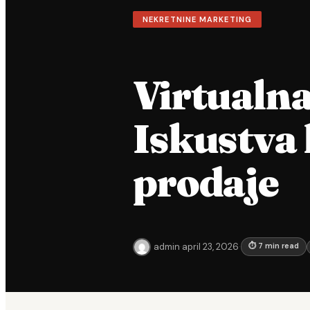
NEKRETNINE MARKETING
Virtualna
Iskustva 
prodaje
admin
·
april 23, 2026
·
⏱ 7 min read