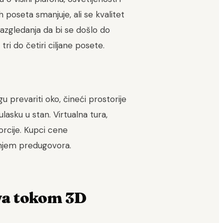
h poseta smanjuje, ali se kvalitet
azgledanja da bi se došlo do
i do četiri ciljane posete.
 prevariti oko, čineći prostorije
asku u stan. Virtualna tura,
orcije. Kupci cene
anjem predugovora.
ava tokom 3D