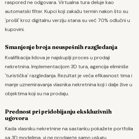
raspored ne odgovara. Virtualna tura deluje kao
automatski filter. Kupci koji zakažu termin nakon što su
'prošli' kroz digitalnu verziju stana su već 70% odlučni u
kupovini.
Smanjenje broja neuspešnih razgledanja
Kvalifikacija lidova je najskuplji proces u prodaji
nekretnina. Implementacijom 3D tura, agencija eliminiše
'turistička' razgledanja. Rezultat je veća efikasnost tima i
manje uznemiravanja vlasnika nekretnina koji i dalje žive u
objektima koji su na prodaju.
Prednost pri pridobijanju ekskluzivnih
ugovora
Kada vlasniku nekretnine na sastanku pokažete portfolia
sa 3D modelima, vi ne prodajete samo uslugu