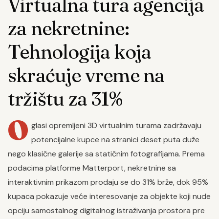
Virtualna tura agencija
za nekretnine:
Tehnologija koja
skraćuje vreme na
tržištu za 31%
O
glasi opremljeni 3D virtualnim turama zadržavaju
potencijalne kupce na stranici deset puta duže
nego klasične galerije sa statičnim fotografijama. Prema
podacima platforme Matterport, nekretnine sa
interaktivnim prikazom prodaju se do 31% brže, dok 95%
kupaca pokazuje veće interesovanje za objekte koji nude
opciju samostalnog digitalnog istraživanja prostora pre