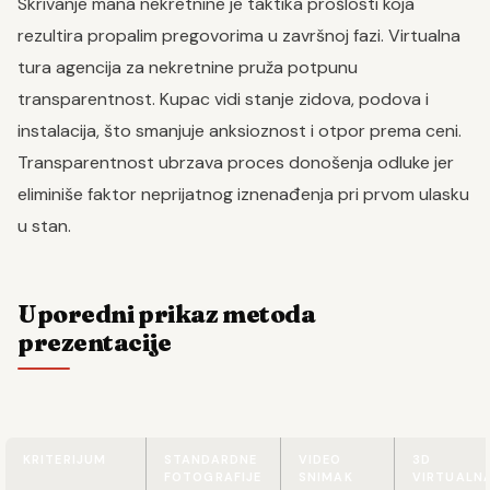
Skrivanje mana nekretnine je taktika prošlosti koja
rezultira propalim pregovorima u završnoj fazi. Virtualna
tura agencija za nekretnine pruža potpunu
transparentnost. Kupac vidi stanje zidova, podova i
instalacija, što smanjuje anksioznost i otpor prema ceni.
Transparentnost ubrzava proces donošenja odluke jer
eliminiše faktor neprijatnog iznenađenja pri prvom ulasku
u stan.
Uporedni prikaz metoda
prezentacije
KRITERIJUM
STANDARDNE
VIDEO
3D
FOTOGRAFIJE
SNIMAK
VIRTUALN