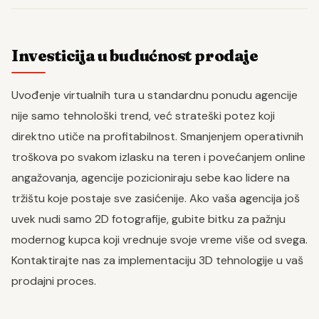
Investicija u budućnost prodaje
Uvođenje virtualnih tura u standardnu ponudu agencije
nije samo tehnološki trend, već strateški potez koji
direktno utiče na profitabilnost. Smanjenjem operativnih
troškova po svakom izlasku na teren i povećanjem online
angažovanja, agencije pozicioniraju sebe kao lidere na
tržištu koje postaje sve zasićenije. Ako vaša agencija još
uvek nudi samo 2D fotografije, gubite bitku za pažnju
modernog kupca koji vrednuje svoje vreme više od svega.
Kontaktirajte nas za implementaciju 3D tehnologije u vaš
prodajni proces.