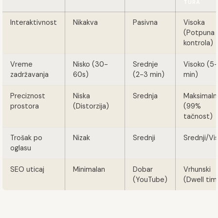
TURA
Interaktivnost
Nikakva
Pasivna
Visoka
(Potpuna
kontrola)
Vreme
Nisko (30-
Srednje
Visoko (5-
zadržavanja
60s)
(2-3 min)
min)
Preciznost
Niska
Srednja
Maksimaln
prostora
(Distorzija)
(99%
tačnost)
Trošak po
Nizak
Srednji
Srednji/Vi
oglasu
SEO uticaj
Minimalan
Dobar
Vrhunski
(YouTube)
(Dwell tim