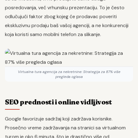
posredovanja, već vrhunsku prezentaciju. To je često
odlučujući faktor zbog kojeg će prodavac poveriti
ekskluzivnu prodaju baš vašoj agenciji, a ne konkurenciji
koja koristi samo mobilni telefon za slikanje.
Virtualna tura agencija za nekretnine: Strategija za 87% više
pregleda oglasa
SEO prednosti i online vidljivost
Google favorizuje sadržaj koji zadržava korisnike.
Prosečno vreme zadržavanja na stranici sa virtualnom
turom je oko 6 minuta, što je drastično više od