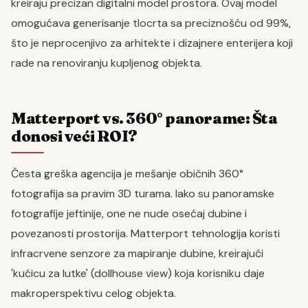
kreiraju precizan digitalni model prostora. Ovaj model
omogućava generisanje tlocrta sa preciznošću od 99%,
što je neprocenjivo za arhitekte i dizajnere enterijera koji
rade na renoviranju kupljenog objekta.
Matterport vs. 360° panorame: Šta
donosi veći ROI?
Česta greška agencija je mešanje običnih 360°
fotografija sa pravim 3D turama. Iako su panoramske
fotografije jeftinije, one ne nude osećaj dubine i
povezanosti prostorija. Matterport tehnologija koristi
infracrvene senzore za mapiranje dubine, kreirajući
'kućicu za lutke' (dollhouse view) koja korisniku daje
makroperspektivu celog objekta.