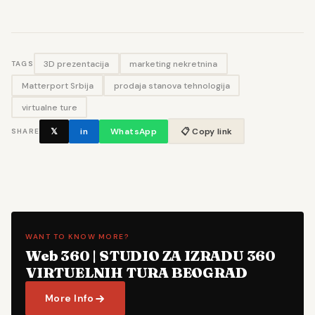
3D prezentacija
marketing nekretnina
TAGS
Matterport Srbija
prodaja stanova tehnologija
virtualne ture
𝕏
in
WhatsApp
📋 Copy link
SHARE
WANT TO KNOW MORE?
Web 360 | STUDIO ZA IZRADU 360
VIRTUELNIH TURA BEOGRAD
More Info