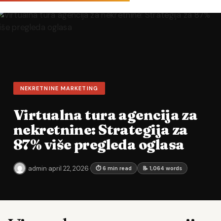
NEKRETNINE MARKETING
Virtualna tura agencija za
nekretnine: Strategija za
87% više pregleda oglasa
admin
·
april 22, 2026
·
⏱ 6 min read
📝 1,064 words