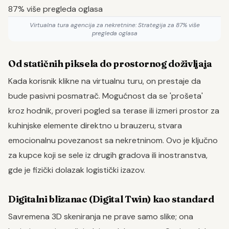
Virtualna tura agencija za nekretnine: Strategija za 87% više
pregleda oglasa
Od statičnih piksela do prostornog doživljaja
Kada korisnik klikne na virtualnu turu, on prestaje da
bude pasivni posmatrač. Mogućnost da se 'prošeta'
kroz hodnik, proveri pogled sa terase ili izmeri prostor za
kuhinjske elemente direktno u brauzeru, stvara
emocionalnu povezanost sa nekretninom. Ovo je ključno
za kupce koji se sele iz drugih gradova ili inostranstva,
gde je fizički dolazak logistički izazov.
Digitalni blizanac (Digital Twin) kao standard
Savremena 3D skeniranja ne prave samo slike; ona