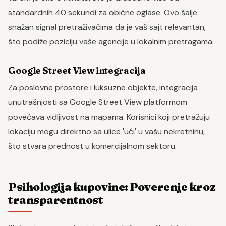
standardnih 40 sekundi za obične oglase. Ovo šalje
snažan signal pretraživačima da je vaš sajt relevantan,
što podiže poziciju vaše agencije u lokalnim pretragama.
Google Street View integracija
Za poslovne prostore i luksuzne objekte, integracija
unutrašnjosti sa Google Street View platformom
povećava vidljivost na mapama. Korisnici koji pretražuju
lokaciju mogu direktno sa ulice 'ući' u vašu nekretninu,
što stvara prednost u komercijalnom sektoru.
Psihologija kupovine: Poverenje kroz
transparentnost