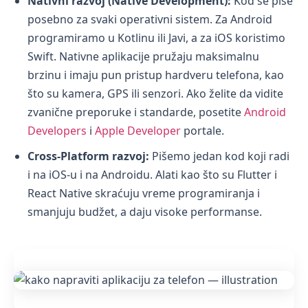
Nativni razvoj (Native Development):
Kod se piše
posebno za svaki operativni sistem. Za Android
programiramo u Kotlinu ili Javi, a za iOS koristimo
Swift. Nativne aplikacije pružaju maksimalnu
brzinu i imaju pun pristup hardveru telefona, kao
što su kamera, GPS ili senzori. Ako želite da vidite
zvanične preporuke i standarde, posetite
Android
Developers
i
Apple Developer
portale.
Cross-Platform razvoj:
Pišemo jedan kod koji radi
i na iOS-u i na Androidu. Alati kao što su Flutter i
React Native skraćuju vreme programiranja i
smanjuju budžet, a daju visoke performanse.