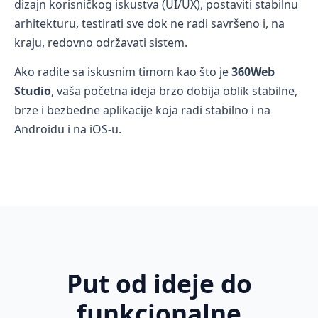
dizajn korisničkog iskustva (UI/UX), postaviti stabilnu
arhitekturu, testirati sve dok ne radi savršeno i, na
kraju, redovno održavati sistem.
Ako radite sa iskusnim timom kao što je
360Web
Studio
, vaša početna ideja brzo dobija oblik stabilne,
brze i bezbedne aplikacije koja radi stabilno i na
Androidu i na iOS-u.
Put od ideje do
funkcionalne