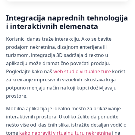
Integracija naprednih tehnologija
i interaktivnih elemenata
Korisnici danas traže interakciju. Ako se bavite
prodajom nekretnina, dizajnom enterijera ili
turizmom, integracija 3D sadržaja direktno u
aplikaciju može dramatično povećati prodaju.
Pogledajte kako naš
web studio virtualne ture
koristi
za kreiranje impresivnih vizuelnih iskustava koja
potpuno menjaju način na koji kupci doživljavaju
prostore.
Mobilna aplikacija je idealno mesto za prikazivanje
interaktivnih prostora. Ukoliko želite da ponudite
nešto više od klasičnih slika, istražite detaljan vodič o
tome
kako napraviti virtualnu turu nekretnina
i na