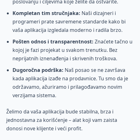
poslovanju i ciljevima koje želite da ostvarite.
Kompletan tim stručnjaka:
Naši dizajneri i
programeri prate savremene standarde kako bi
vaša aplikacija izgledala moderno i radila brzo.
Pošten odnos i transparentnost:
Znaćete tačno u
kojoj je fazi projekat u svakom trenutku. Bez
neprijatnih iznenađenja i skrivenih troškova.
Dugoročna podrška:
Naš posao se ne završava
kada aplikacija izađe na prodavnice. Tu smo da je
održavamo, ažuriramo i prilagođavamo novim
verzijama sistema.
Želimo da vaša aplikacija bude stabilna, brza i
jednostavna za korišćenje – alat koji vam zaista
donosi nove klijente i veći profit.