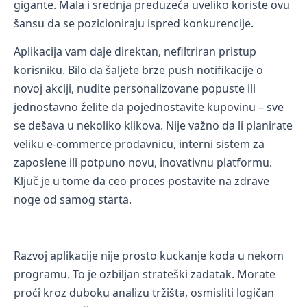
gigante. Mala i srednja preduzeća uveliko koriste ovu
šansu da se pozicioniraju ispred konkurencije.
Aplikacija vam daje direktan, nefiltriran pristup
korisniku. Bilo da šaljete brze push notifikacije o
novoj akciji, nudite personalizovane popuste ili
jednostavno želite da pojednostavite kupovinu – sve
se dešava u nekoliko klikova. Nije važno da li planirate
veliku e-commerce prodavnicu, interni sistem za
zaposlene ili potpuno novu, inovativnu platformu.
Ključ je u tome da ceo proces postavite na zdrave
noge od samog starta.
Razvoj aplikacije nije prosto kuckanje koda u nekom
programu. To je ozbiljan strateški zadatak. Morate
proći kroz duboku analizu tržišta, osmisliti logičan