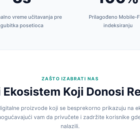
alno vreme učitavanja pre
Prilagođeno Mobile-F
gubitka posetioca
indeksiranju
ZAŠTO IZABRATI NAS
 Ekosistem Koji Donosi R
igitalne proizvode koji se besprekorno prikazuju na e
mogućavajući vam da privučete i zadržite korisnike gd
nalazili.