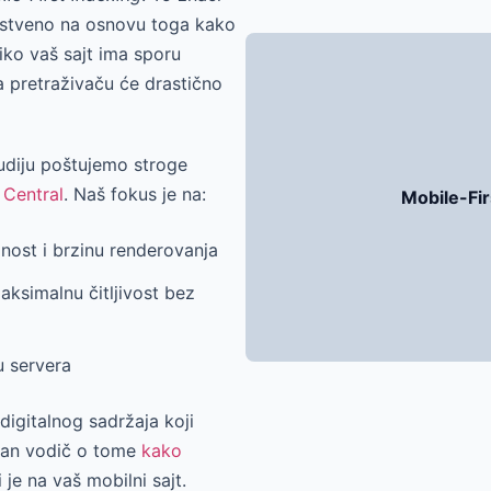
enstveno na osnovu toga kako
iko vaš sajt ima sporu
na pretraživaču će drastično
udiju poštujemo stroge
 Central
. Naš fokus je na:
Mobile-Fir
nost i brzinu renderovanja
aksimalnu čitljivost bez
u servera
digitalnog sadržaja koji
atan vodič o tome
kako
 je na vaš mobilni sajt.