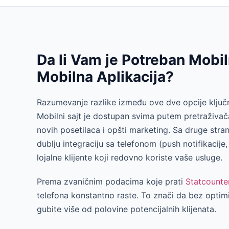
Da li Vam je Potreban Mobilni
Mobilna Aplikacija?
Razumevanje razlike između ove dve opcije ključno
Mobilni sajt je dostupan svima putem pretraživača 
novih posetilaca i opšti marketing. Sa druge stran
dublju integraciju sa telefonom (push notifikacije
lojalne klijente koji redovno koriste vaše usluge.
Prema zvaničnim podacima koje prati
Statcounte
telefona konstantno raste. To znači da bez opti
gubite više od polovine potencijalnih klijenata.