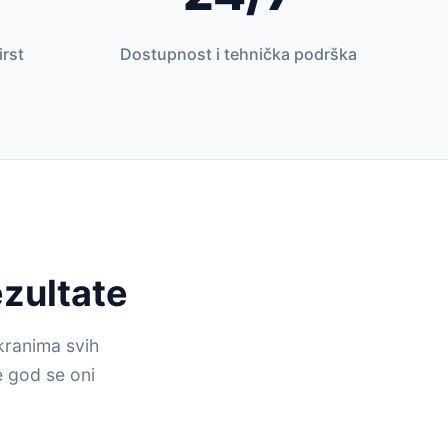
irst
Dostupnost i tehnička podrška
ezultate
kranima svih
e god se oni