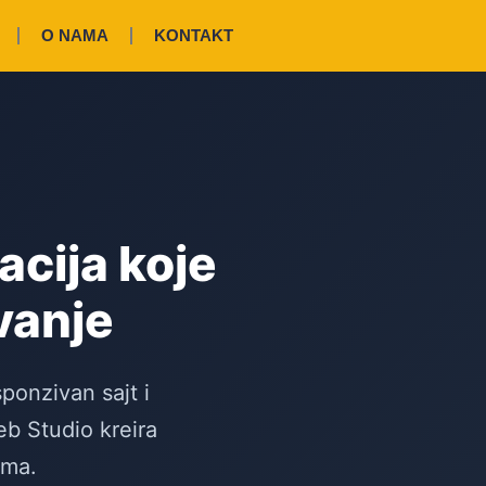
O NAMA
KONTAKT
acija koje
vanje
sponzivan sajt i
b Studio kreira
ima.