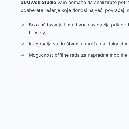
360Web Studio
vam pomaže da analizirate potreb
odaberete rešenje koje donosi najveći povraćaj inv
Brzo učitavanje i intuitivna navigacija prilag
friendly)
Integracija sa društvenim mrežama i lokalni
Mogućnost offline rada za napredne mobilne a