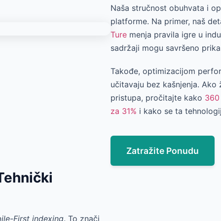
Naša stručnost obuhvata i op
platforme. Na primer, naš de
Ture
menja pravila igre u indu
sadržaji mogu savršeno prikaz
Takođe, optimizacijom perfor
učitavaju bez kašnjenja. Ako 
pristupa, pročitajte kako
360 
za 31%
i kako se ta tehnologi
Zatražite Ponudu
Tehnički
le-First indexing
. To znači