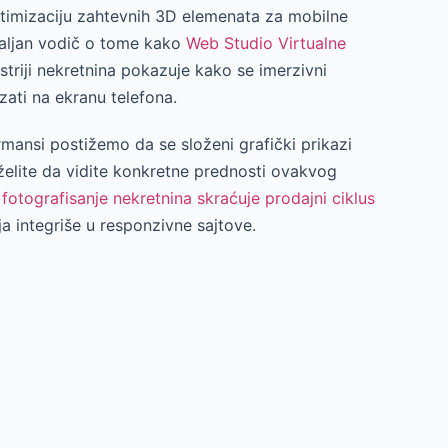
timizaciju zahtevnih 3D elemenata za mobilne
taljan vodič o tome kako
Web Studio Virtualne
striji nekretnina pokazuje kako se imerzivni
ati na ekranu telefona.
mansi postižemo da se složeni grafički prikazi
želite da vidite konkretne prednosti ovakvog
fotografisanje nekretnina skraćuje prodajni ciklus
ja integriše u responzivne sajtove.