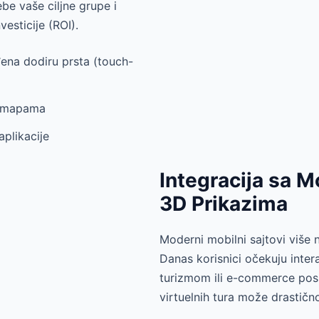
e vaše ciljne grupe i
esticije (ROI).
ođena dodiru prsta (touch-
m mapama
plikacije
Integracija sa 
3D Prikazima
Moderni mobilni sajtovi više 
Danas korisnici očekuju inter
turizmom ili e-commerce posl
virtuelnih tura može drastično