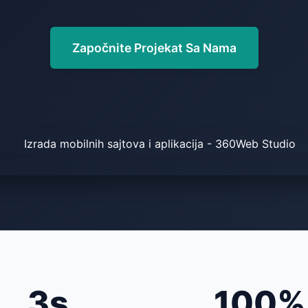
Započnite Projekat Sa Nama
3s
100%