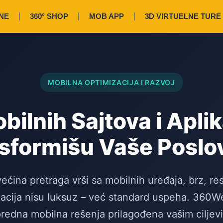
NE
360° SHOP
MOB APP
3D VIRTUELNE TURE
MOBILNA OPTIMIZACIJA I RAZVOJ
bilnih Sajtova i Aplik
sformišu Vaše Poslo
ećina pretraga vrši sa mobilnih uređaja, brz, re
acija nisu luksuz – već standard uspeha. 360We
redna mobilna rešenja prilagođena vašim ciljev