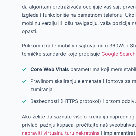
da algoritam pretraživača ocenjuje vaš sajt prv
izgleda i funkcioniše na pametnom telefonu. Ukol
mobilnu verziju ili lošu navigaciju, vaša pozicija 
opasti.
Prilikom izrade mobilnih sajtova, mi u 360Web St
tehničke standarde koje propisuje
Google Search
Core Web Vitals
parametrima koji mere stabil
Pravilnom skaliranju elemenata i fontova za m
zumiranja
Bezbednosti (HTTPS protokol) i brzom odziv
Ako želite da saznate više o kreiranju naprednog 
privlači pažnju kupaca, pročitajte naš sveobuhv
napraviti virtualnu turu nekretnina
i implementirati