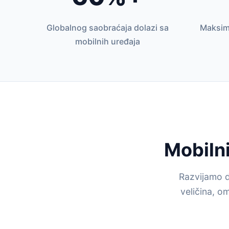
Globalnog saobraćaja dolazi sa
Maksim
mobilnih uređaja
Mobilni
Razvijamo d
veličina, o