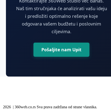
Kontaktirajte 360Web Studio već danas.
Naš tim stručnjaka će analizirati vašu ideju
i predložiti optimalno rešenje koje
odgovara vašem budžetu i poslovnim
ciljevima.
Pošaljite nam Upit
2026 | 360web.co.rs Sva prava zadržana od strane vlasnika.