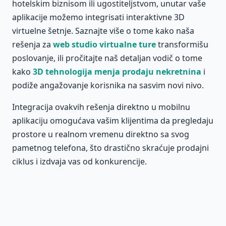
hotelskim biznisom ili ugostiteljstvom, unutar vaše
aplikacije možemo integrisati interaktivne 3D
virtuelne šetnje. Saznajte više o tome kako naša
rešenja za
web studio virtualne ture
transformišu
poslovanje, ili pročitajte naš detaljan vodič o tome
kako
3D tehnologija menja prodaju nekretnina
i
podiže angažovanje korisnika na sasvim novi nivo.
Integracija ovakvih rešenja direktno u mobilnu
aplikaciju omogućava vašim klijentima da pregledaju
prostore u realnom vremenu direktno sa svog
pametnog telefona, što drastično skraćuje prodajni
ciklus i izdvaja vas od konkurencije.