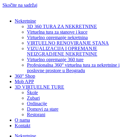
Skočite na sadržaj
Nekretnine
3D 360 TURA ZA NEKRETNINE
Virtuelna tura za stanove i kuce
Virtuelno opremanje nekretnina
VIRTUELNO RENOVIRANJE STANA
VIZUALIZACIJA I OPREMANJE
NEIZGRADJENE NEKRETNINE
Virtuelno opremanje 360 ture
Profesionalna 360° virtuelna tura za nekretnine i
poslovne prostore u Beogradu
360° Shop
Mob APP
3D VIRTUELNE TURE
Škole
Zubari
Ordinacije
Domovi za stare
Restorani
O nama
Kontakt
Nekretnine