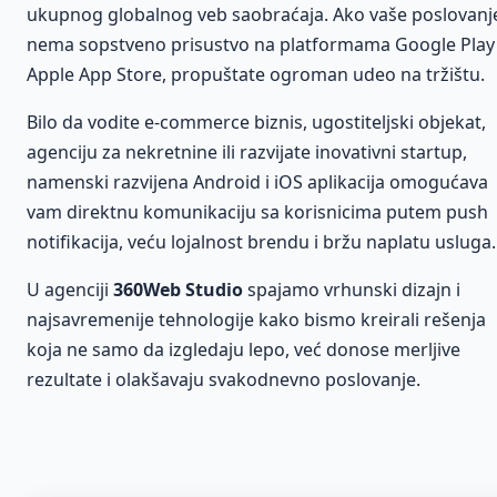
ukupnog globalnog veb saobraćaja. Ako vaše poslovanj
nema sopstveno prisustvo na platformama Google Play 
Apple App Store, propuštate ogroman udeo na tržištu.
Bilo da vodite e-commerce biznis, ugostiteljski objekat,
agenciju za nekretnine ili razvijate inovativni startup,
namenski razvijena Android i iOS aplikacija omogućava
vam direktnu komunikaciju sa korisnicima putem push
notifikacija, veću lojalnost brendu i bržu naplatu usluga.
U agenciji
360Web Studio
spajamo vrhunski dizajn i
najsavremenije tehnologije kako bismo kreirali rešenja
koja ne samo da izgledaju lepo, već donose merljive
rezultate i olakšavaju svakodnevno poslovanje.