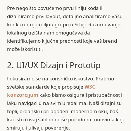
Pre nego što povučemo prvu liniju koda ili
dizajniramo prvi layout, detaljno analiziramo vašu
konkurenciju i ciljnu grupu u Srbiji. Razumevanje
lokalnog tržišta nam omogućava da
identifikujemo ključne prednosti koje vaš brend
može iskoristiti.
2. UI/UX Dizajn i Prototip
Fokusiramo se na korisničko iskustvo. Pratimo
svetske standarde koje propisuje
W3C
konzorcijum
kako bismo osigurali pristupačnost i
laku navigaciju na svim uređajima. Naši dizajni su
topli, organski i prilagođeni modernom oku, baš
kao što i ovaj šablon odiše prirodnim tonovima koji
smiruju i ulivaju poverenje.