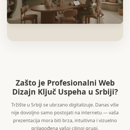
Zašto je Profesionalni Web
Dizajn Ključ Uspeha u Srbiji?
Tržište u Srbiji se ubrzano digitalizuje. Danas više
nije dovoljno samo postojati na internetu — vaša
prezentacija mora biti brza, intuitivna i vizuelno
prilagođena vašoj ciljnoj grupi.