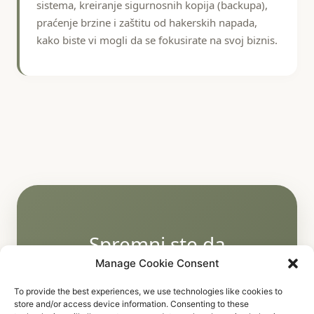
sistema, kreiranje sigurnosnih kopija (backupa),
praćenje brzine i zaštitu od hakerskih napada,
kako biste vi mogli da se fokusirate na svoj biznis.
Spremni ste da
podignete svoj biznis na
Manage Cookie Consent
viši nivo?
To provide the best experiences, we use technologies like cookies to
store and/or access device information. Consenting to these