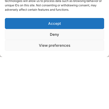
technologies will allow us to process data such as browsing behavior or
Kontaktirajte 360Web Studio danas i
unique IDs on this site. Not consenting or withdrawing consent, may
dozvolite nam da kreiramo web sajt
adversely affect certain features and functions.
koji će vas izdvojiti od konkurencije i
Accept
doneti stabilan rast vašem
poslovanju.
Deny
View preferences
Zakažite Besplatne Konsultacije