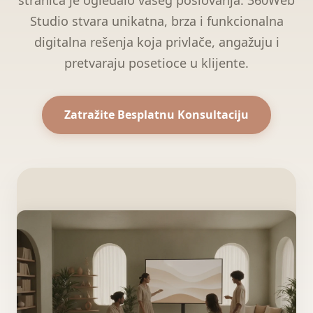
stranica je ogledalo vašeg poslovanja. 360Web
Studio stvara unikatna, brza i funkcionalna
digitalna rešenja koja privlače, angažuju i
pretvaraju posetioce u klijente.
Zatražite Besplatnu Konsultaciju