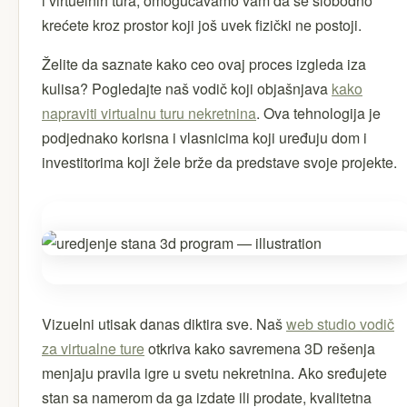
i virtuelnih tura, omogućavamo vam da se slobodno
krećete kroz prostor koji još uvek fizički ne postoji.
Želite da saznate kako ceo ovaj proces izgleda iza
kulisa? Pogledajte naš vodič koji objašnjava
kako
napraviti virtualnu turu nekretnina
. Ova tehnologija je
podjednako korisna i vlasnicima koji uređuju dom i
investitorima koji žele brže da predstave svoje projekte.
Vizuelni utisak danas diktira sve. Naš
web studio vodič
za virtualne ture
otkriva kako savremena 3D rešenja
menjaju pravila igre u svetu nekretnina. Ako sređujete
stan sa namerom da ga izdate ili prodate, kvalitetna