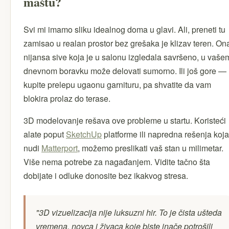
maštu?
Svi mi imamo sliku idealnog doma u glavi. Ali, preneti tu
zamisao u realan prostor bez grešaka je klizav teren. On
nijansa sive koja je u salonu izgledala savršeno, u vaše
dnevnom boravku može delovati sumorno. Ili još gore —
kupite prelepu ugaonu garnituru, pa shvatite da vam
blokira prolaz do terase.
3D modelovanje rešava ove probleme u startu. Koristeći
alate poput
SketchUp
platforme ili napredna rešenja koja
nudi
Matterport
, možemo preslikati vaš stan u milimetar.
Više nema potrebe za nagađanjem. Vidite tačno šta
dobijate i odluke donosite bez ikakvog stresa.
"3D vizuelizacija nije luksuzni hir. To je čista ušteda
vremena, novca i živaca koje biste inače potrošili