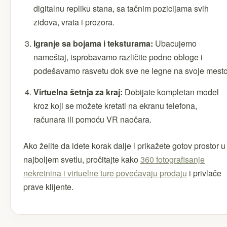
digitalnu repliku stana, sa tačnim pozicijama svih
zidova, vrata i prozora.
Igranje sa bojama i teksturama:
Ubacujemo
nameštaj, isprobavamo različite podne obloge i
podešavamo rasvetu dok sve ne legne na svoje mesto
Virtuelna šetnja za kraj:
Dobijate kompletan model
kroz koji se možete kretati na ekranu telefona,
računara ili pomoću VR naočara.
Ako želite da idete korak dalje i prikažete gotov prostor u
najboljem svetlu, pročitajte kako
360 fotografisanje
nekretnina i virtuelne ture povećavaju prodaju
i privlače
prave klijente.