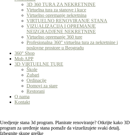
3D 360 TURA ZA NEKRETNINE
Virtuelna tura za stanove i kuce
Virtuelno opremanje nekretnina
VIRTUELNO RENOVIRANJE STANA
VIZUALIZACIJA I OPREMANJE
NEIZGRADJENE NEKRETNINE
Virtuelno opremanje 360 ture
Profesionalna 360° virtuelna tura za nekretnine i
poslovne prostore u Beogradu
360° Shop
Mob APP
3D VIRTUELNE TURE
Škole
Zubari
Ordinacije
Domovi za stare
Restorani
O nama
Kontakt
Uredjenje stana 3d program. Planirate renoviranje? Otkrijte kako 3D
program za uređenje stana pomaže da vizuelizujete svaki detalj.
Izbegnite skupe greške