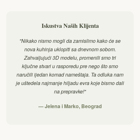
Iskustva Naših Klijenta
"Nikako nismo mogli da zamislimo kako će se
nova kuhinja uklopiti sa dnevnom sobom.
Zahvaljujući 3D modelu, promenili smo tri
ključne stvari u rasporedu pre nego što smo
naručili ijedan komad nameštaja. Ta odluka nam
je uštedela najmanje hiljadu evra koje bismo dali
na prepravke!"
— Jelena i Marko, Beograd