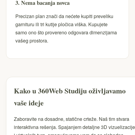
3. Nema bacanja novca
Precizan plan znači da nećete kupiti preveliku
garnituru ili tri kutije pločica viška. Kupujete
samo ono što provereno odgovara dimenzijama
vašeg prostora.
Kako u 360Web Studiju oživljavamo
vaše ideje
Zaboravite na dosadne, statične crteže. Naš tim stvara
interaktivna rešenja. Spajanjem detaljne 3D vizuelizacije