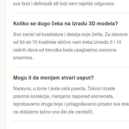
sve faze i definisati stil koji vam najviše odgovara.
Koliko se dugo čeka na izradu 3D modela?
Sve zavisi od kvadrature i detalja koje želite. Za stanove
od 50 do 70 kvadrata obično nam treba između 5 i 10
radnih dana od trenutka kada usaglasimo osnovne
smernice.
Mogu li da menjam stvari usput?
Naravno, u tome i jeste cela poenta. Tokom izrade
pravimo korekcije, menjamo raspored elemenata,
isprobavamo druge boje i prilagođavamo prostor sve dok
ne dobijemo tačno ono što ste zamislili.