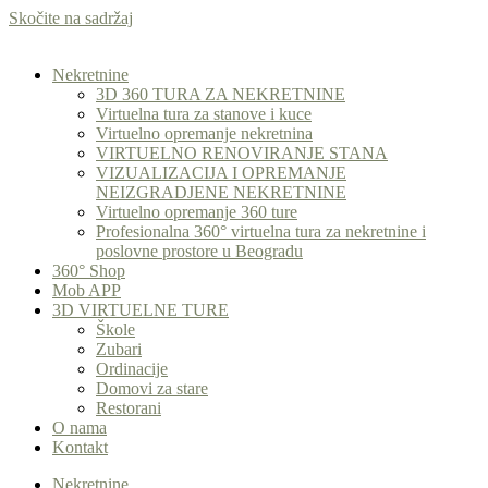
Skočite na sadržaj
Nekretnine
3D 360 TURA ZA NEKRETNINE
Virtuelna tura za stanove i kuce
Virtuelno opremanje nekretnina
VIRTUELNO RENOVIRANJE STANA
VIZUALIZACIJA I OPREMANJE
NEIZGRADJENE NEKRETNINE
Virtuelno opremanje 360 ture
Profesionalna 360° virtuelna tura za nekretnine i
poslovne prostore u Beogradu
360° Shop
Mob APP
3D VIRTUELNE TURE
Škole
Zubari
Ordinacije
Domovi za stare
Restorani
O nama
Kontakt
Nekretnine