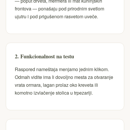
— poput drveta, mermera ili mat kuhinjskih
frontova — ponašaju pod prirodnim svetlom
ujutru i pod prigušenom rasvetom uveče.
2. Funkcionalnost na testu
Raspored nameštaja menjamo jednim klikom.
Odmah vidite ima li dovoljno mesta za otvaranje
vrata ormara, lagan prolaz oko kreveta ili
komotno izvlačenje stolica u trpezariji.