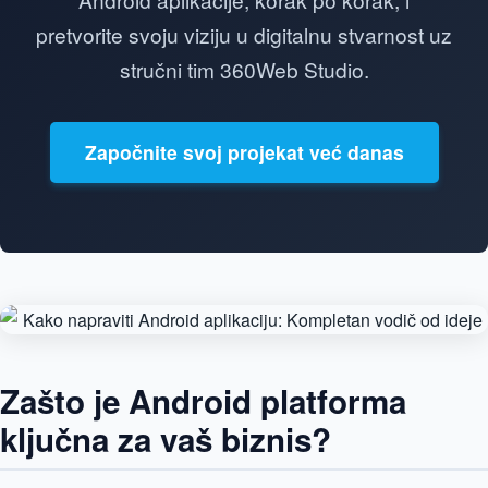
pretvorite svoju viziju u digitalnu stvarnost uz
stručni tim 360Web Studio.
Započnite svoj projekat već danas
Zašto je Android platforma
ključna za vaš biznis?