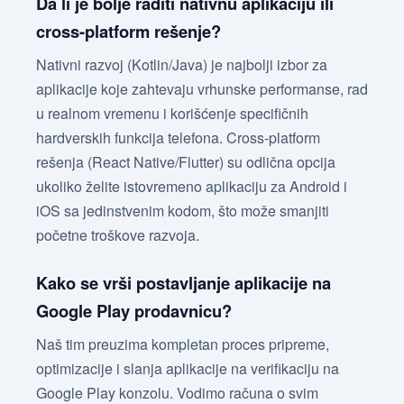
Da li je bolje raditi nativnu aplikaciju ili
cross-platform rešenje?
Nativni razvoj (Kotlin/Java) je najbolji izbor za
aplikacije koje zahtevaju vrhunske performanse, rad
u realnom vremenu i korišćenje specifičnih
hardverskih funkcija telefona. Cross-platform
rešenja (React Native/Flutter) su odlična opcija
ukoliko želite istovremeno aplikaciju za Android i
iOS sa jedinstvenim kodom, što može smanjiti
početne troškove razvoja.
Kako se vrši postavljanje aplikacije na
Google Play prodavnicu?
Naš tim preuzima kompletan proces pripreme,
optimizacije i slanja aplikacije na verifikaciju na
Google Play konzolu. Vodimo računa o svim