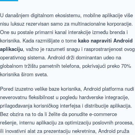
U današnjem digitalnom ekosistemu, mobilne aplikacije više
nisu luksuz rezervisan samo za multinacionalne korporacije.
One su postale primarni kanal interakcije između brenda i
korisnika. Kada razmišljate o tome
kako napraviti Android
aplikaciju
, važno je razumeti snagu i rasprostranjenost ovog
operativnog sistema. Android drži dominantan udeo na
globalnom tržištu pametnih telefona, pokrivajući preko 70%
korisnika širom sveta.
Pored izuzetno velike baze korisnika, Android platforma nudi
neverovatnu fleksibilnost u pogledu hardverske integracije,
prilagođavanja korisničkog interfejsa i distribucije aplikacija.
Bez obzira na to da li želite da ponudite e-commerce
rešenje, internu aplikaciju za optimizaciju poslovnih procesa,
ili inovativni alat za prezentaciju nekretnina, Android pruža