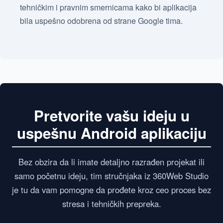
tehničkim i pravnim smernicama kako bi aplikacija
bila uspešno odobrena od strane Google tima.
Pretvorite vašu ideju u
uspešnu Android aplikaciju
Bez obzira da li imate detaljno razrađen projekat ili
samo početnu ideju, tim stručnjaka iz 360Web Studio
je tu da vam pomogne da prođete kroz ceo proces bez
stresa i tehničkih prepreka.