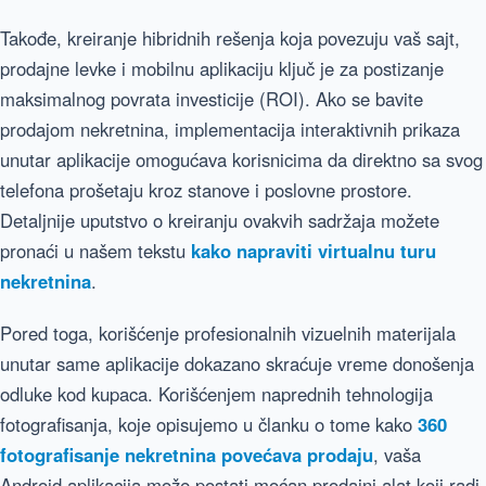
Takođe, kreiranje hibridnih rešenja koja povezuju vaš sajt,
prodajne levke i mobilnu aplikaciju ključ je za postizanje
maksimalnog povrata investicije (ROI). Ako se bavite
prodajom nekretnina, implementacija interaktivnih prikaza
unutar aplikacije omogućava korisnicima da direktno sa svog
telefona prošetaju kroz stanove i poslovne prostore.
Detaljnije uputstvo o kreiranju ovakvih sadržaja možete
pronaći u našem tekstu
kako napraviti virtualnu turu
nekretnina
.
Pored toga, korišćenje profesionalnih vizuelnih materijala
unutar same aplikacije dokazano skraćuje vreme donošenja
odluke kod kupaca. Korišćenjem naprednih tehnologija
fotografisanja, koje opisujemo u članku o tome kako
360
fotografisanje nekretnina povećava prodaju
, vaša
Android aplikacija može postati moćan prodajni alat koji radi