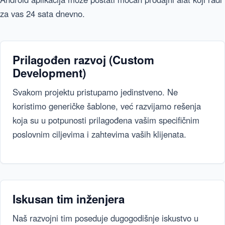
za vas 24 sata dnevno.
Prilagođen razvoj (Custom
Development)
Svakom projektu pristupamo jedinstveno. Ne
koristimo generičke šablone, već razvijamo rešenja
koja su u potpunosti prilagođena vašim specifičnim
poslovnim ciljevima i zahtevima vaših klijenata.
Iskusan tim inženjera
Naš razvojni tim poseduje dugogodišnje iskustvo u