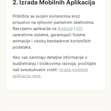
2. Izrada Mobilnih Aplikacija
Približite se svojim korisnicima kroz
prisustvo na njihovim pametnim telefonima.
Razvijamo aplikacije za
Android
i
iOS
operativne sisteme, garantujući fluidne
animacije i visoku bezbednost korisničkih
podataka.
Ako vas zanimaju detaljne informacije o
budžetiranju i troškovima razvoja, pročitajte
naš sveobuhvatni vodič:
Izrada mobilnih
aplikacija cena
.