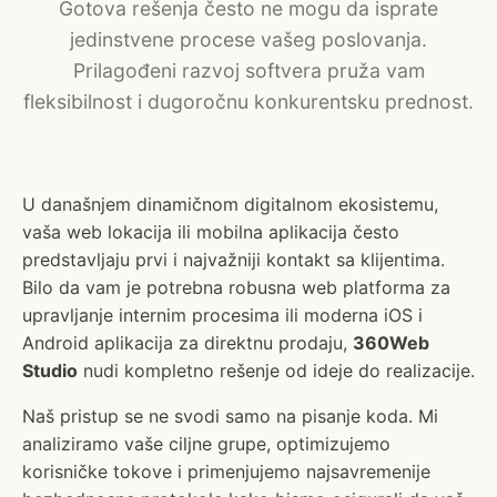
Gotova rešenja često ne mogu da isprate
jedinstvene procese vašeg poslovanja.
Prilagođeni razvoj softvera pruža vam
fleksibilnost i dugoročnu konkurentsku prednost.
U današnjem dinamičnom digitalnom ekosistemu,
vaša web lokacija ili mobilna aplikacija često
predstavljaju prvi i najvažniji kontakt sa klijentima.
Bilo da vam je potrebna robusna web platforma za
upravljanje internim procesima ili moderna iOS i
Android aplikacija za direktnu prodaju,
360Web
Studio
nudi kompletno rešenje od ideje do realizacije.
Naš pristup se ne svodi samo na pisanje koda. Mi
analiziramo vaše ciljne grupe, optimizujemo
korisničke tokove i primenjujemo najsavremenije