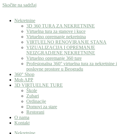
Skočite na sadržaj
Nekretnine
3D 360 TURA ZA NEKRETNINE
Virtuelna tura za stanove i kuce
Virtuelno opremanje nekretnina
VIRTUELNO RENOVIRANJE STANA
VIZUALIZACIJA I OPREMANJE
NEIZGRADJENE NEKRETNINE
Virtuelno opremanje 360 ture
Profesionalna 360° virtuelna tura za nekretnine i
poslovne prostore u Beogradu
360° Shop
Mob APP
3D VIRTUELNE TURE
Škole
Zubari
Ordinacije
Domovi za stare
Restorani
O nama
Kontakt
Nekretnine