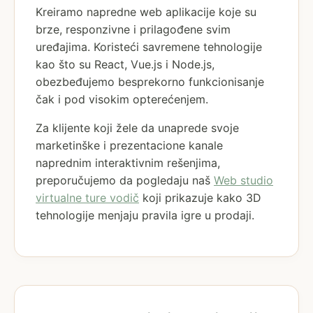
Kreiramo napredne web aplikacije koje su
brze, responzivne i prilagođene svim
uređajima. Koristeći savremene tehnologije
kao što su React, Vue.js i Node.js,
obezbeđujemo besprekorno funkcionisanje
čak i pod visokim opterećenjem.
Za klijente koji žele da unaprede svoje
marketinške i prezentacione kanale
naprednim interaktivnim rešenjima,
preporučujemo da pogledaju naš
Web studio
virtualne ture vodič
koji prikazuje kako 3D
tehnologije menjaju pravila igre u prodaji.