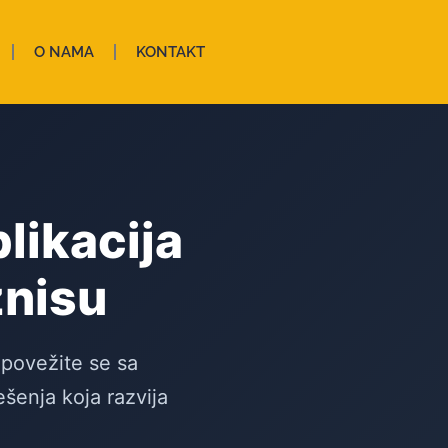
O NAMA
KONTAKT
likacija
znisu
 povežite se sa
šenja koja razvija