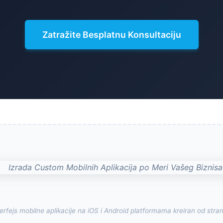
Zatražite Besplatnu Konsultaciju
nterfejs mobilne aplikacije na iOS i Android platformama kreiran od st