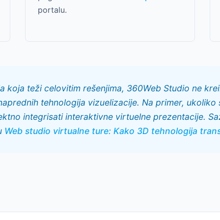
portalu.
a koja teži celovitim rešenjima, 360Web Studio ne kre
 naprednih tehnologija vizuelizacije. Na primer, ukoliko
ktno integrisati interaktivne virtuelne prezentacije. S
ču
Web studio virtualne ture: Kako 3D tehnologija tran