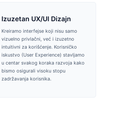
Izuzetan UX/UI Dizajn
Kreiramo interfejse koji nisu samo
vizuelno privlačni, već i izuzetno
intuitivni za korišćenje. Korisničko
iskustvo (User Experience) stavljamo
u centar svakog koraka razvoja kako
bismo osigurali visoku stopu
zadržavanja korisnika.