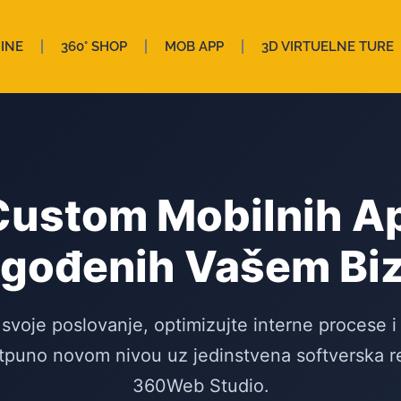
INE
360° SHOP
MOB APP
3D VIRTUELNE TURE
Custom Mobilnih Ap
agođenih Vašem Bi
 svoje poslovanje, optimizujte interne procese i
tpuno novom nivou uz jedinstvena softverska re
360Web Studio.