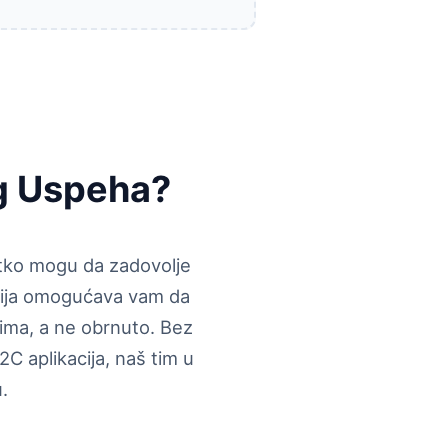
eg Uspeha?
etko mogu da zadovolje
acija omogućava vam da
ima, a ne obrnuto. Bez
2C aplikacija, naš tim u
.