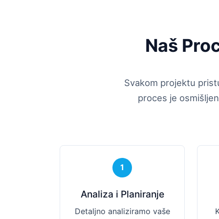
Naš Proc
Svakom projektu prist
proces je osmišljen
1
Analiza i Planiranje
Detaljno analiziramo vaše