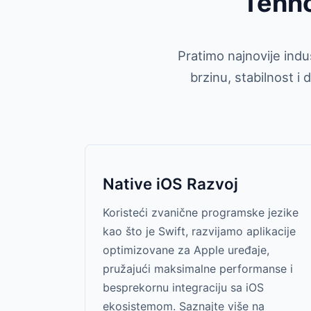
Tehno
Pratimo najnovije indu
brzinu, stabilnost i
Native iOS Razvoj
Koristeći zvanične programske jezike
kao što je Swift, razvijamo aplikacije
optimizovane za Apple uređaje,
pružajući maksimalne performanse i
besprekornu integraciju sa iOS
ekosistemom. Saznajte više na