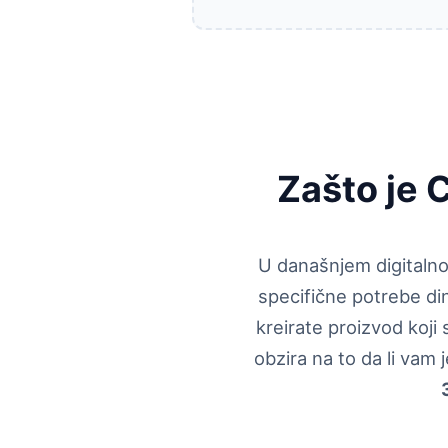
Zašto je 
U današnjem digitalno
specifične potrebe di
kreirate proizvod koj
obzira na to da li vam 