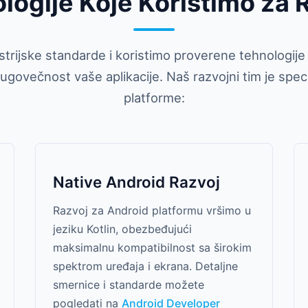
logije Koje Koristimo za 
strijske standarde i koristimo proverene tehnologij
 dugovečnost vaše aplikacije. Naš razvojni tim je spec
platforme:
Native Android Razvoj
Razvoj za Android platformu vršimo u
jeziku Kotlin, obezbeđujući
maksimalnu kompatibilnost sa širokim
spektrom uređaja i ekrana. Detaljne
smernice i standarde možete
pogledati na
Android Developer