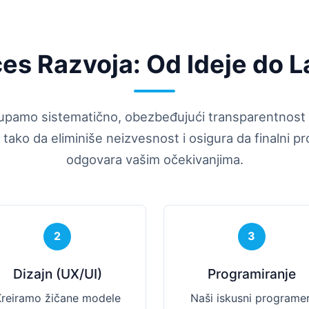
es Razvoja: Od Ideje do L
upamo sistematično, obezbeđujući transparentnost u
 tako da eliminiše neizvesnost i osigura da finalni p
odgovara vašim očekivanjima.
2
3
Dizajn (UX/UI)
Programiranje
Kreiramo žičane modele
Naši iskusni programer