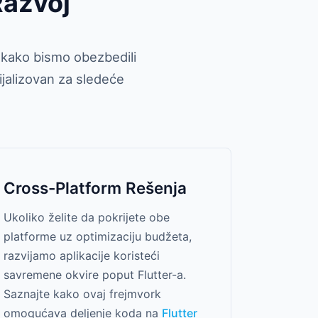
Razvoj
e kako bismo obezbedili
ijalizovan za sledeće
Cross-Platform Rešenja
Ukoliko želite da pokrijete obe
platforme uz optimizaciju budžeta,
razvijamo aplikacije koristeći
savremene okvire poput Flutter-a.
Saznajte kako ovaj frejmvork
omogućava deljenje koda na
Flutter