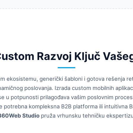
Custom Razvoj Ključ Vaš
m ekosistemu, generički šabloni i gotova rešenja r
namičnog poslovanja. Izrada custom mobilnih aplik
i se u potpunosti prilagođava vašim poslovnim proces
je potrebna kompleksna B2B platforma ili intuitivna B
360Web Studio
pruža vrhunsku tehničku ekspertizu