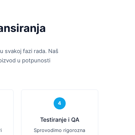
ansiranja
 svakoj fazi rada. Naš
roizvod u potpunosti
4
Testiranje i QA
i
Sprovodimo rigorozna