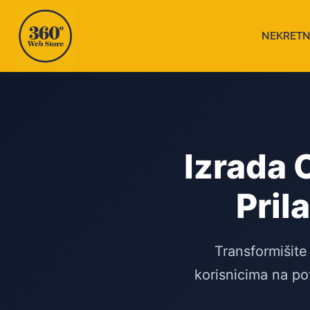
NEKRETN
Izrada 
Pril
Transformišite
korisnicima na po