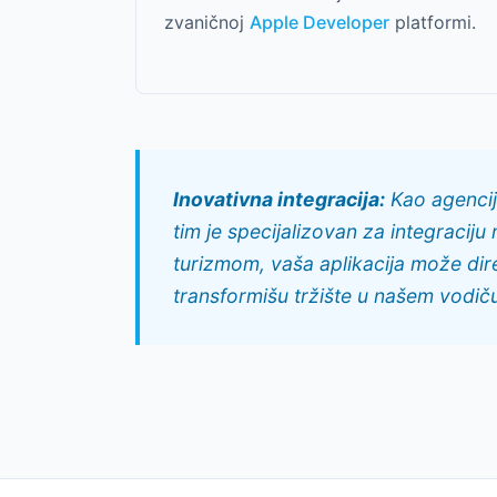
zvaničnoj
Apple Developer
platformi.
Inovativna integracija:
Kao agencij
tim je specijalizovan za integraciju
turizmom, vaša aplikacija može dire
transformišu tržište u našem vodi