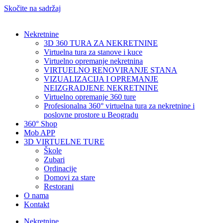
Skočite na sadržaj
Nekretnine
3D 360 TURA ZA NEKRETNINE
Virtuelna tura za stanove i kuce
Virtuelno opremanje nekretnina
VIRTUELNO RENOVIRANJE STANA
VIZUALIZACIJA I OPREMANJE
NEIZGRADJENE NEKRETNINE
Virtuelno opremanje 360 ture
Profesionalna 360° virtuelna tura za nekretnine i
poslovne prostore u Beogradu
360° Shop
Mob APP
3D VIRTUELNE TURE
Škole
Zubari
Ordinacije
Domovi za stare
Restorani
O nama
Kontakt
Nekretnine