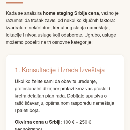
Kada se analizira
home staging Srbija cena
, važno je
razumeti da trošak zavisi od nekoliko ključnih faktora:
kvadrature nekretnine, trenutnog stanja nameštaja,
lokacije i nivoa usluge koji odaberete. Ugrubo, usluge
možemo podeliti na tri osnovne kategorije:
1. Konsultacije i Izrada Izveštaja
Ukoliko želite sami da obavite uređenje,
profesionalni dizajner prolazi kroz vaš prostor i
kreira detaljan plan rada. Dobijate uputstva o
raščišćavanju, optimalnom rasporedu nameštaja
i paleti boja.
Okvirna cena u Srbiji:
100 € – 250 €
(jednokratno)