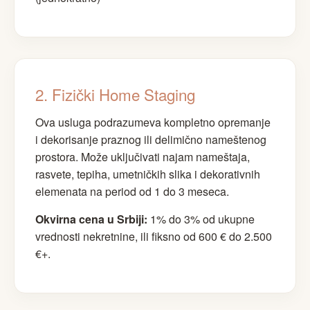
2. Fizički Home Staging
Ova usluga podrazumeva kompletno opremanje
i dekorisanje praznog ili delimično nameštenog
prostora. Može uključivati najam nameštaja,
rasvete, tepiha, umetničkih slika i dekorativnih
elemenata na period od 1 do 3 meseca.
Okvirna cena u Srbiji:
1% do 3% od ukupne
vrednosti nekretnine, ili fiksno od 600 € do 2.500
€+.