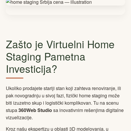
Zašto je Virtuelni Home
Staging Pametna
Investicija?
Ukoliko prodajete stariji stan koji zahteva renoviranje, ili
pak novogradnju u sivoj fazi, fizički home staging može
biti izuzetno skup i logistički komplikovan. Tu na scenu
stupa
360Web Studio
sa inovativnim rešenjima digitalne
vizuelizacije.
Kroz našu ekspertizu u oblasti 3D modelovanja, u