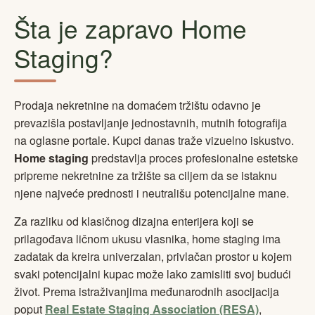
Šta je zapravo Home
Staging?
Prodaja nekretnine na domaćem tržištu odavno je
prevazišla postavljanje jednostavnih, mutnih fotografija
na oglasne portale. Kupci danas traže vizuelno iskustvo.
Home staging
predstavlja proces profesionalne estetske
pripreme nekretnine za tržište sa ciljem da se istaknu
njene najveće prednosti i neutrališu potencijalne mane.
Za razliku od klasičnog dizajna enterijera koji se
prilagođava ličnom ukusu vlasnika, home staging ima
zadatak da kreira univerzalan, privlačan prostor u kojem
svaki potencijalni kupac može lako zamisliti svoj budući
život. Prema istraživanjima međunarodnih asocijacija
poput
Real Estate Staging Association (RESA)
,