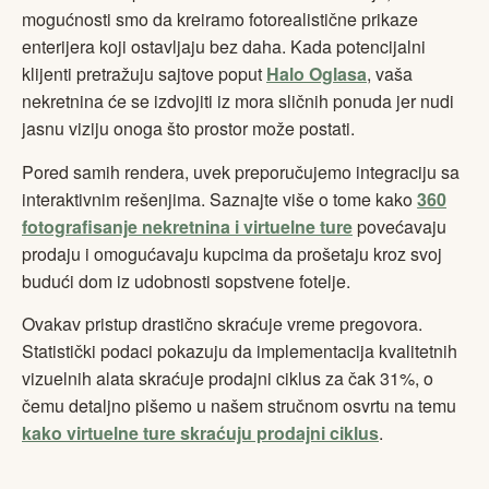
mogućnosti smo da kreiramo fotorealistične prikaze
enterijera koji ostavljaju bez daha. Kada potencijalni
klijenti pretražuju sajtove poput
Halo Oglasa
, vaša
nekretnina će se izdvojiti iz mora sličnih ponuda jer nudi
jasnu viziju onoga što prostor može postati.
Pored samih rendera, uvek preporučujemo integraciju sa
interaktivnim rešenjima. Saznajte više o tome kako
360
fotografisanje nekretnina i virtuelne ture
povećavaju
prodaju i omogućavaju kupcima da prošetaju kroz svoj
budući dom iz udobnosti sopstvene fotelje.
Ovakav pristup drastično skraćuje vreme pregovora.
Statistički podaci pokazuju da implementacija kvalitetnih
vizuelnih alata skraćuje prodajni ciklus za čak 31%, o
čemu detaljno pišemo u našem stručnom osvrtu na temu
kako virtuelne ture skraćuju prodajni ciklus
.