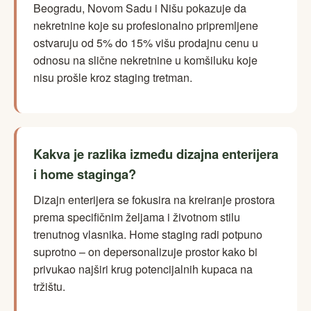
Beogradu, Novom Sadu i Nišu pokazuje da
nekretnine koje su profesionalno pripremljene
ostvaruju od 5% do 15% višu prodajnu cenu u
odnosu na slične nekretnine u komšiluku koje
nisu prošle kroz staging tretman.
Kakva je razlika između dizajna enterijera
i home staginga?
Dizajn enterijera se fokusira na kreiranje prostora
prema specifičnim željama i životnom stilu
trenutnog vlasnika. Home staging radi potpuno
suprotno – on depersonalizuje prostor kako bi
privukao najširi krug potencijalnih kupaca na
tržištu.