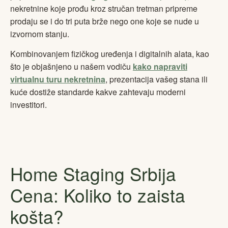
nekretnine koje prođu kroz stručan tretman pripreme
prodaju se i do tri puta brže nego one koje se nude u
izvornom stanju.
Kombinovanjem fizičkog uređenja i digitalnih alata, kao
što je objašnjeno u našem vodiču
kako napraviti
virtualnu turu nekretnina
, prezentacija vašeg stana ili
kuće dostiže standarde kakve zahtevaju moderni
investitori.
Home Staging Srbija
Cena: Koliko to zaista
košta?