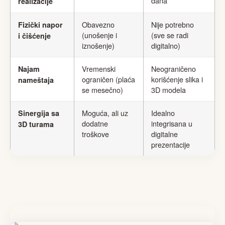
dana
realizacije
Obavezno
Nije potrebno
Fizički napor
(unošenje i
(sve se radi
i čišćenje
iznošenje)
digitalno)
Vremenski
Neograničeno
Najam
ograničen (plaća
korišćenje slika i
nameštaja
se mesečno)
3D modela
Moguća, ali uz
Idealno
Sinergija sa
dodatne
integrisana u
3D turama
troškove
digitalne
prezentacije