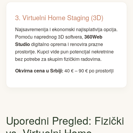
3. Virtuelni Home Staging (3D)
Najsavremenija i ekonomski najisplativija opcija.
Pomoću naprednog 3D softvera,
360Web
Studio
digitalno oprema i renovira prazne
prostorije. Kupci vide pun potencijal nekretnine
bez potrebe za skupim fizičkim radovima.
Okvirna cena u Srbiji:
40 € – 90 € po prostoriji
Uporedni Pregled: Fizički
vs. Virtuelni Home