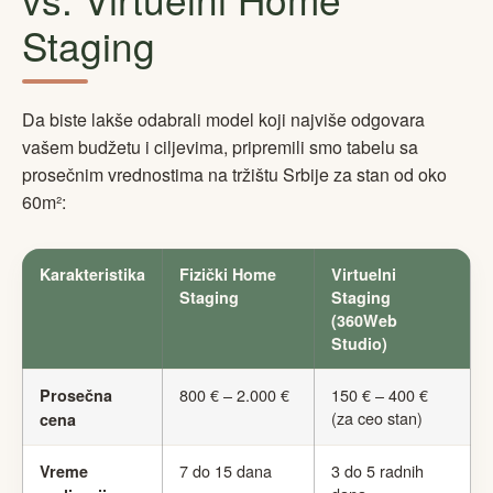
Staging
Da biste lakše odabrali model koji najviše odgovara
vašem budžetu i ciljevima, pripremili smo tabelu sa
prosečnim vrednostima na tržištu Srbije za stan od oko
60m²:
Karakteristika
Fizički Home
Virtuelni
Staging
Staging
(360Web
Studio)
800 € – 2.000 €
150 € – 400 €
Prosečna
(za ceo stan)
cena
7 do 15 dana
3 do 5 radnih
Vreme