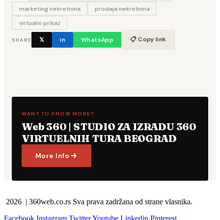
marketing nekretnina
prodaja nekretnina
virtualni prikaz
📋 Copy link
𝕏
in
WhatsApp
SHARE
WANT TO KNOW MORE?
Web 360 | STUDIO ZA IZRADU 360
VIRTUELNIH TURA BEOGRAD
More Info
2026 | 360web.co.rs Sva prava zadržana od strane vlasnika.
Facebook
Instagram
Twitter
Youtube
Linkedin
Pinterest