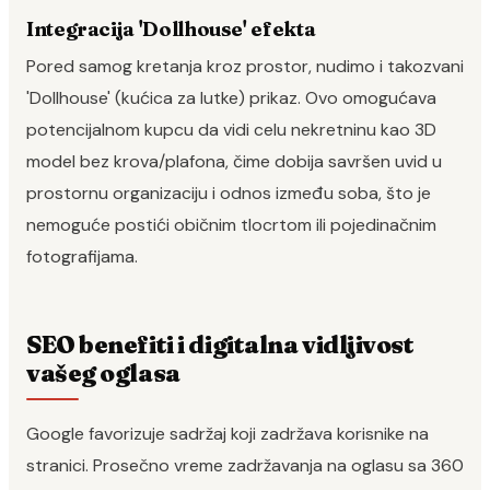
Integracija 'Dollhouse' efekta
Pored samog kretanja kroz prostor, nudimo i takozvani
'Dollhouse' (kućica za lutke) prikaz. Ovo omogućava
potencijalnom kupcu da vidi celu nekretninu kao 3D
model bez krova/plafona, čime dobija savršen uvid u
prostornu organizaciju i odnos između soba, što je
nemoguće postići običnim tlocrtom ili pojedinačnim
fotografijama.
SEO benefiti i digitalna vidljivost
vašeg oglasa
Google favorizuje sadržaj koji zadržava korisnike na
stranici. Prosečno vreme zadržavanja na oglasu sa 360