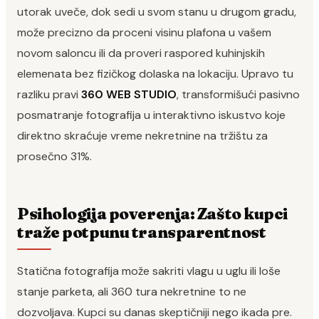
utorak uveče, dok sedi u svom stanu u drugom gradu,
može precizno da proceni visinu plafona u vašem
novom saloncu ili da proveri raspored kuhinjskih
elemenata bez fizičkog dolaska na lokaciju. Upravo tu
razliku pravi
360 WEB STUDIO
, transformišući pasivno
posmatranje fotografija u interaktivno iskustvo koje
direktno skraćuje vreme nekretnine na tržištu za
prosečno 31%.
Psihologija poverenja: Zašto kupci
traže potpunu transparentnost
Statična fotografija može sakriti vlagu u uglu ili loše
stanje parketa, ali 360 tura nekretnine to ne
dozvoljava. Kupci su danas skeptičniji nego ikada pre.