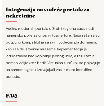
Integracija na vodeće portale za
nekretnine
Većina modernih portala u Srbiji i regionu sada nudi
namensko polje za unos virtualne ture. Naša rešenja su
potpuno kompatibilna sa svim vodećim platformama,
kao i sa društvenim mrežama. Implementacija je
jednostavna kao kopiranje jednog linka, a rezultat je
odmah vidljiv kroz bedž 'Virtualna tura' koji se pojavljuje
na samom oglasu, izdvajajući vas iz mora identične
ponude.
FAQ