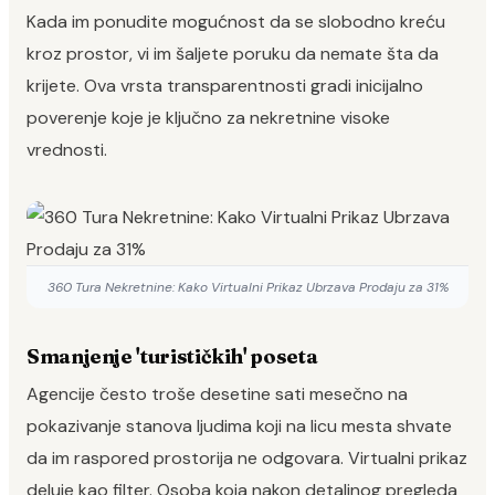
Kada im ponudite mogućnost da se slobodno kreću
kroz prostor, vi im šaljete poruku da nemate šta da
krijete. Ova vrsta transparentnosti gradi inicijalno
poverenje koje je ključno za nekretnine visoke
vrednosti.
360 Tura Nekretnine: Kako Virtualni Prikaz Ubrzava Prodaju za 31%
Smanjenje 'turističkih' poseta
Agencije često troše desetine sati mesečno na
pokazivanje stanova ljudima koji na licu mesta shvate
da im raspored prostorija ne odgovara. Virtualni prikaz
deluje kao filter. Osoba koja nakon detaljnog pregleda