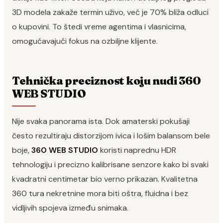
3D modela zakaže termin uživo, već je 70% bliža odluci
o kupovini. To štedi vreme agentima i vlasnicima,
omogućavajući fokus na ozbiljne klijente.
Tehnička preciznost koju nudi 360
WEB STUDIO
Nije svaka panorama ista. Dok amaterski pokušaji
često rezultiraju distorzijom ivica i lošim balansom bele
boje,
360 WEB STUDIO
koristi naprednu HDR
tehnologiju i precizno kalibrisane senzore kako bi svaki
kvadratni centimetar bio verno prikazan. Kvalitetna
360 tura nekretnine mora biti oštra, fluidna i bez
vidljivih spojeva između snimaka.