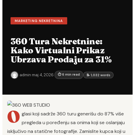
MARKETING NEKRETNINA
360 Tura Nekretnine:
Kako Virtualni Prikaz
Ubrzava Prodaju za 31%
admin
·
maj 4, 2026
·
⏱ 6 min read
📝 1,032 words
O
glasi koji sadrže 360 turu generišu do 87% više
pregleda u poređenju sa onima koji se oslanjaju
isključivo na statične fotografije. Zamislite kupca koji u