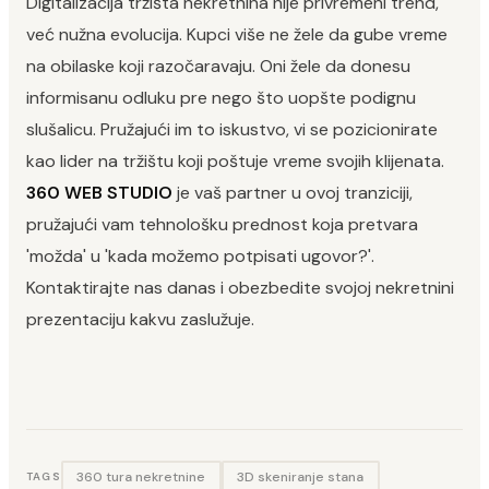
Digitalizacija tržišta nekretnina nije privremeni trend,
već nužna evolucija. Kupci više ne žele da gube vreme
na obilaske koji razočaravaju. Oni žele da donesu
informisanu odluku pre nego što uopšte podignu
slušalicu. Pružajući im to iskustvo, vi se pozicionirate
kao lider na tržištu koji poštuje vreme svojih klijenata.
360 WEB STUDIO
je vaš partner u ovoj tranziciji,
pružajući vam tehnološku prednost koja pretvara
'možda' u 'kada možemo potpisati ugovor?'.
Kontaktirajte nas danas i obezbedite svojoj nekretnini
prezentaciju kakvu zaslužuje.
360 tura nekretnine
3D skeniranje stana
TAGS