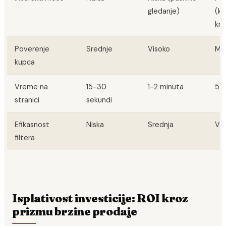
gledanje)
(ko
kre
Poverenje
Srednje
Visoko
Ma
kupca
Vreme na
15-30
1-2 minuta
5-
stranici
sekundi
Efikasnost
Niska
Srednja
Vis
filtera
Isplativost investicije: ROI kroz
prizmu brzine prodaje