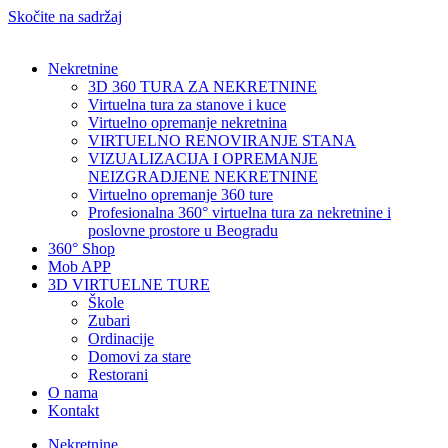
Skočite na sadržaj
Nekretnine
3D 360 TURA ZA NEKRETNINE
Virtuelna tura za stanove i kuce
Virtuelno opremanje nekretnina
VIRTUELNO RENOVIRANJE STANA
VIZUALIZACIJA I OPREMANJE
NEIZGRADJENE NEKRETNINE
Virtuelno opremanje 360 ture
Profesionalna 360° virtuelna tura za nekretnine i
poslovne prostore u Beogradu
360° Shop
Mob APP
3D VIRTUELNE TURE
Škole
Zubari
Ordinacije
Domovi za stare
Restorani
O nama
Kontakt
Nekretnine