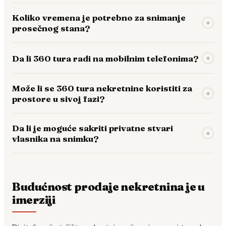
Koliko vremena je potrebno za snimanje
+
prosečnog stana?
Da li 360 tura radi na mobilnim telefonima?
+
Može li se 360 tura nekretnine koristiti za
+
prostore u sivoj fazi?
Da li je moguće sakriti privatne stvari
+
vlasnika na snimku?
Budućnost prodaje nekretnina je u
imerziji