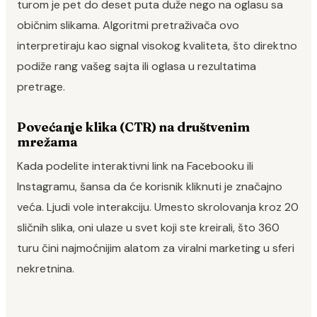
turom je pet do deset puta duže nego na oglasu sa
običnim slikama. Algoritmi pretraživača ovo
interpretiraju kao signal visokog kvaliteta, što direktno
podiže rang vašeg sajta ili oglasa u rezultatima
pretrage.
Povećanje klika (CTR) na društvenim
mrežama
Kada podelite interaktivni link na Facebooku ili
Instagramu, šansa da će korisnik kliknuti je značajno
veća. Ljudi vole interakciju. Umesto skrolovanja kroz 20
sličnih slika, oni ulaze u svet koji ste kreirali, što 360
turu čini najmoćnijim alatom za viralni marketing u sferi
nekretnina.