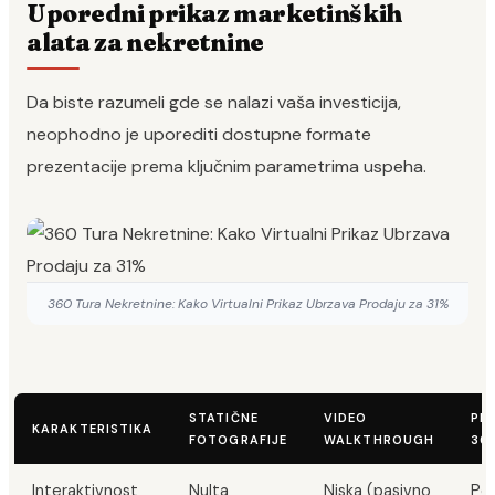
Uporedni prikaz marketinških
alata za nekretnine
Da biste razumeli gde se nalazi vaša investicija,
neophodno je uporediti dostupne formate
prezentacije prema ključnim parametrima uspeha.
360 Tura Nekretnine: Kako Virtualni Prikaz Ubrzava Prodaju za 31%
STATIČNE
VIDEO
PR
KARAKTERISTIKA
FOTOGRAFIJE
WALKTHROUGH
36
Interaktivnost
Nulta
Niska (pasivno
Po