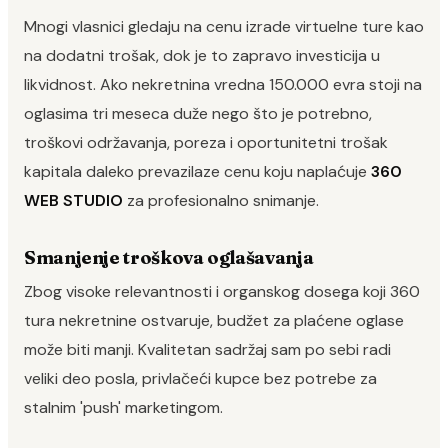
Mnogi vlasnici gledaju na cenu izrade virtuelne ture kao
na dodatni trošak, dok je to zapravo investicija u
likvidnost. Ako nekretnina vredna 150.000 evra stoji na
oglasima tri meseca duže nego što je potrebno,
troškovi održavanja, poreza i oportunitetni trošak
kapitala daleko prevazilaze cenu koju naplaćuje
360
WEB STUDIO
za profesionalno snimanje.
Smanjenje troškova oglašavanja
Zbog visoke relevantnosti i organskog dosega koji 360
tura nekretnine ostvaruje, budžet za plaćene oglase
može biti manji. Kvalitetan sadržaj sam po sebi radi
veliki deo posla, privlačeći kupce bez potrebe za
stalnim 'push' marketingom.